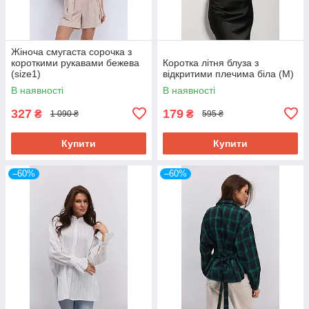
Жіноча смугаста сорочка з
короткими рукавами бежева
Коротка літня блуза з
(size1)
відкритими плечима біла (M)
В наявності
В наявності
327
179
₴
₴
1 090 ₴
595 ₴
Купити
Купити
–60%
–60%