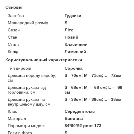
Основні
Застібка
Гудзики
Міжнародний розмір
S
Сезон
Літо
Стан
Новий
Стиль
Класичний
Колір
Лимонний
Користувальницькі характеристики
Тип виробів
Сорочка
Довжина переду виробу,
S - 70см; M - 71см; L - 72см
см
Довжина рукава від
S - 68см; M — 68 см; L — 68
горловини, см
см
Довжина рукава по
S - 38см; M - 38см; L - 38см
внутрішньому шву, см
Клас
Середній клас
Матеріал
Бавовна
Параметри моделі
84*60*92 рост 173
Розмір фото
S