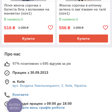
Літня жіноча сорочка з
Жіноча сорочка в клітинку
батиста біла з воланами на
зелена із зав`язками на талії
манжетах (size1)
(size1)
В наявності
В наявності
516
556
₴
₴
1 290 ₴
1 390 ₴
Купити
Купити
Про нас
97% позитивних з 695 відгуків за рік
Працює з 30.09.2013
м. Київ
вул. Богдана Хмельницького, 2, Київ, Україна
Контакти
Сьогодні працює з 09:00 до 18:00
КНОПКА
Показати весь графік роботи
ЗВ'ЯЗКУ