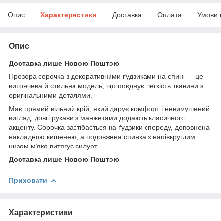
Опис
Характеристики
Доставка
Оплата
Умови 
Опис
Доставка лише Новою Поштою
Прозора сорочка з декоративними ґудзиками на спині — це
витончена й стильна модель, що поєднує легкість тканини з
оригінальними деталями.
Має прямий вільний крій, який дарує комфорт і невимушений
вигляд, довгі рукави з манжетами додають класичного
акценту. Сорочка застібається на ґудзики спереду, доповнена
накладною кишенею, а подовжена спинка з напівкруглим
низом м’яко витягує силует.
Доставка лише Новою Поштою
Приховати
Характеристики