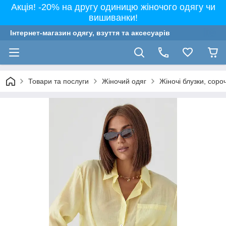
Акція! -20% на другу одиницю жіночого одягу чи
вишиванки!
Інтернет-магазин одягу, взуття та аксесуарів
Товари та послуги
Жіночий одяг
Жіночі блузки, соро