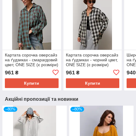
Картата сорочка оверсайз
Картата сорочка оверсайз
Широ
на ґудзиках - смарагдовий
на ґудзиках - чорний цвет,
на ґ
цвет, ONE SIZE (є розміри)
ONE SIZE (є розміри)
ONE 
961
961
940
₴
₴
Купити
Купити
Акційні пропозиції та новинки
–80%
–80%