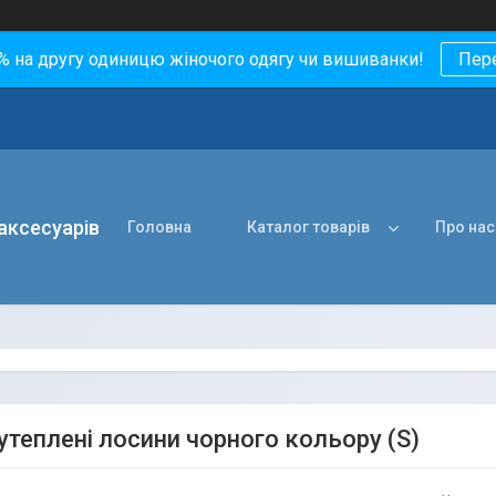
0% на другу одиницю жіночого одягу чи вишиванки!
Пер
 аксесуарів
Головна
Каталог товарів
Про нас
утеплені лосини чорного кольору (S)