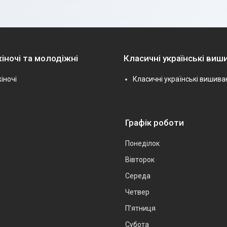
іночі та молодіжні
Класичні українські виш
іночі
Класичні українські вишива
Графік роботи
Понеділок
Вівторок
Середа
Четвер
Пʼятниця
Субота