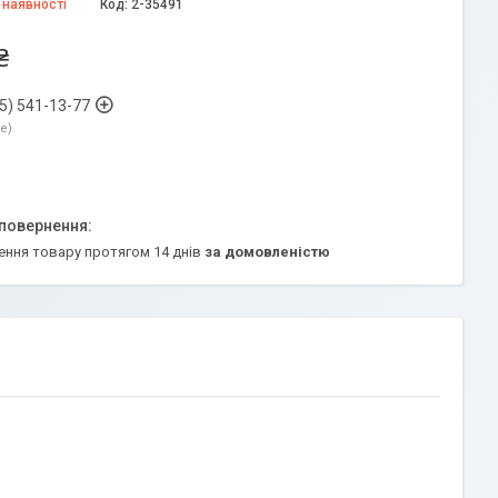
 наявності
Код:
2-35491
₴
5) 541-13-77
ne
ення товару протягом 14 днів
за домовленістю