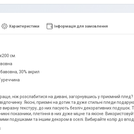
Характеристики
Інформація для замовлення
х200 см.
авовна
 бавовна, 30% акрил
Туреччина
краще, ніж розслабитися на дивані, загорнувшись у приємний плед?
відпочинку. Якісні, приємні на дотик та дуже стильні пледи подарую
 виразну текстуру, до них пасують безліч декоративних подушок. Та
икні показники, плетіння в них дуже міцне та якісне. Використовуйт
ими подушками та іншим декором в оселі. Вибирайте колір до впо
а