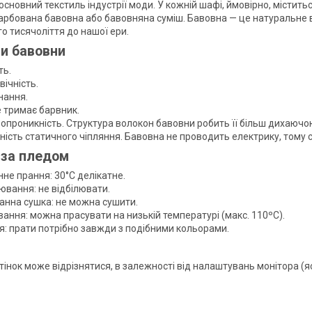
сновний текстиль індустрії моди. У кожній шафі, ймовірно, містит
арбована бавовна або бавовняна суміш. Бавовна — це натуральне в
го тисячоліття до нашої ери.
и бавовни
ть.
вічність.
нання.
 тримає барвник.
опроникність. Структура волокон бавовни робить її більш дихаючою
ність статичного чіпляння. Бавовна не проводить електрику, тому 
 за пледом
не прання: 30°C делікатне.
ювання: не відбілювати.
анна сушка: не можна сушити.
ання: можна прасувати на низькій температурі (макс. 110ºC).
я: прати потрібно завжди з подібними кольорами.
ідтінок може відрізнятися, в залежності від налаштувань монітора (я