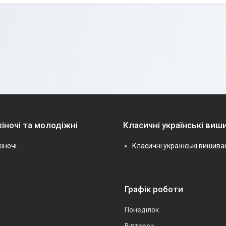
іночі та молодіжні
Класичні українські виш
іночі
Класичні українські вишива
Графік роботи
Понеділок
Вівторок