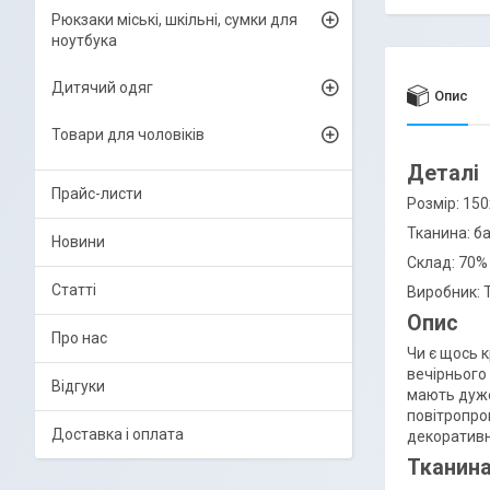
Рюкзаки міські, шкільні, сумки для
ноутбука
Дитячий одяг
Опис
Товари для чоловіків
Деталі
Прайс-листи
Розмір: 150
Тканина: б
Новини
Склад: 70%
Статті
Виробник: 
Опис
Про нас
Чи є щось 
вечірнього 
Відгуки
мають дуже
повітропрон
Доставка і оплата
декоративн
Тканин