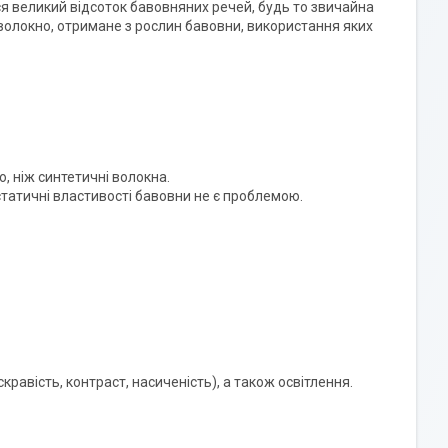
ься великий відсоток бавовняних речей, будь то звичайна
олокно, отримане з рослин бавовни, використання яких
, ніж синтетичні волокна.
статичні властивості бавовни не є проблемою.
скравість, контраст, насиченість), а також освітлення.