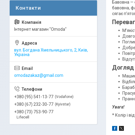
Бавовна — о
бавовна, ф
сягає п’ято
Переваг
Інтернет магазин "Omoda"
М’якіс
Довго
Погли
Добре
вул. Богдана Хмельницького, 2, Київ,
Повітр
Україна
Відсут
Догляд
omodazakaz@gmail.com
Машин
Відбіл
Бараб
Прасув
+380 (95) 541-13-77
Vodafone
Пранн
+380 (67) 232-30-77
Kyivstar
Увага!
+380 (73) 753-90-77
* Колір і в
Lifecell