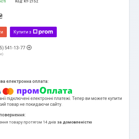
ості
Код:
KY-2152
₴
ти
Купити з
5) 541-13-77
ne
нії підключені електронні платежі. Тепер ви можете купити
кий товар не покидаючи сайту.
ення товару протягом 14 днів
за домовленістю