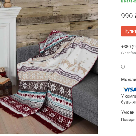
В наявн
990 
Купи
+380 (9
Vodafo
У компа
будь-я
поверн