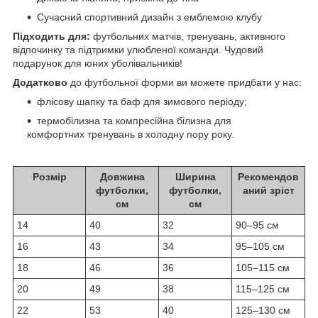
Сучасний спортивний дизайн з емблемою клубу
Підходить для:
футбольних матчів, тренувань, активного
відпочинку та підтримки улюбленої команди. Чудовий
подарунок для юних уболівальників!
Додатково
до футбольної форми ви можете придбати у нас:
флісову шапку та баф для зимового періоду;
термобілизна та компресійна білизна для
комфортних тренувань в холодну пору року.
Розмір
Довжина
Ширина
Рекомендов
футболки,
футболки,
аний зріст
см
см
14
40
32
90–95 см
16
43
34
95–105 см
18
46
36
105–115 см
20
49
38
115–125 см
22
53
40
125–130 см