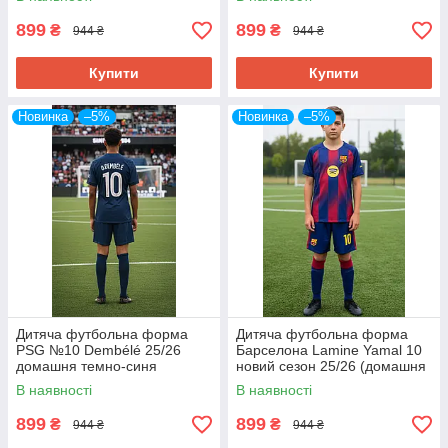
899
899
₴
₴
944 ₴
944 ₴
Купити
Купити
Новинка
–5%
Новинка
–5%
Дитяча футбольна форма
Дитяча футбольна форма
PSG №10 Dembélé 25/26
Барселона Lamine Yamal 10
домашня темно-синя
новий сезон 25/26 (домашня
синя)
В наявності
В наявності
899
899
₴
₴
944 ₴
944 ₴