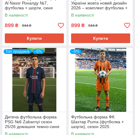
Al Nassr Роналду №7,
України жовта новий дизайн
футболка + шорти, синя
2026 – комплект футболка +
шорти
В наявності
В наявності
899
899
₴
₴
944 ₴
944 ₴
Купити
Купити
Топ продажів
–5%
–5%
Дитяча футбольна форма
Футбольна форма ФК
PSG №6 Zabarnyi сезон
Шахтар Puma (футболка +
25/26 домашня темно-синя
шорти), сезон 2025
В наявності
В наявності