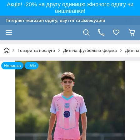
Акція! -20% на другу одиницю жіночого одягу чи
вишиванки!
Інтернет-магазин одягу, взуття та аксесуарів
Товари та послуги
Дитяча футбольна форма
Дитяча
Новинка
–5%