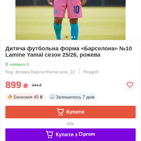
Дитяча футбольна форма «Барселона» №10
Lamine Yamal сезон 25/26, рожева
В наявності
Код: форма БарселYamal рож_22
Роздріб
899
₴
944 ₴
Економія
45 ₴
Залишилось
7 днів
Купити
або
Купити з