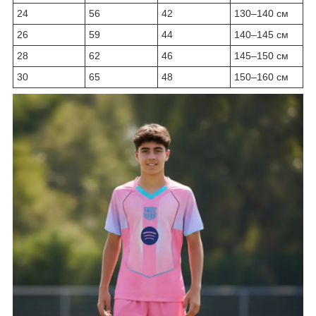
24
56
42
130–140 см
26
59
44
140–145 см
28
62
46
145–150 см
30
65
48
150–160 см