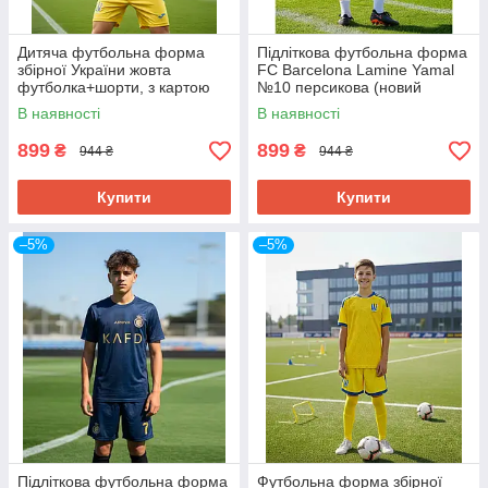
Дитяча футбольна форма
Підліткова футбольна форма
збірної України жовта
FC Barcelona Lamine Yamal
футболка+шорти, з картою
№10 персикова (новий
України
сезон) – комплект
В наявності
В наявності
899
899
₴
₴
944 ₴
944 ₴
Купити
Купити
–5%
–5%
Підліткова футбольна форма
Футбольна форма збірної