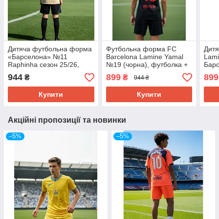
Дитяча футбольна форма
Футбольна форма FC
Дит
«Барселона» №11
Barcelona Lamine Yamal
Lami
Raphinha сезон 25/26,
№19 (чорна), футболка +
Барс
бежева
шорти
шорт
944
899
899
₴
₴
944 ₴
Купити
Купити
Акційні пропозиції та новинки
–5%
–5%