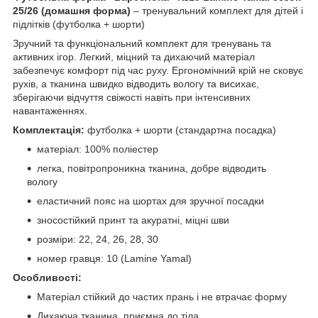
25/26 (домашня форма)
– тренувальний комплект для дітей і
підлітків (футболка + шорти)
Зручний та функціональний комплект для тренувань та
активних ігор. Легкий, міцний та дихаючий матеріал
забезпечує комфорт під час руху. Ергономічний крій не сковує
рухів, а тканина швидко відводить вологу та висихає,
зберігаючи відчуття свіжості навіть при інтенсивних
навантаженнях.
Комплектація:
футболка + шорти (стандартна посадка)
матеріал: 100% поліестер
легка, повітропроникна тканина, добре відводить
вологу
еластичний пояс на шортах для зручної посадки
зносостійкий принт та акуратні, міцні шви
розміри: 22, 24, 26, 28, 30
номер гравця: 10 (Lamine Yamal)
Особливості:
Матеріал стійкий до частих прань і не втрачає форму
Дихаюча тканина, приємна до тіла