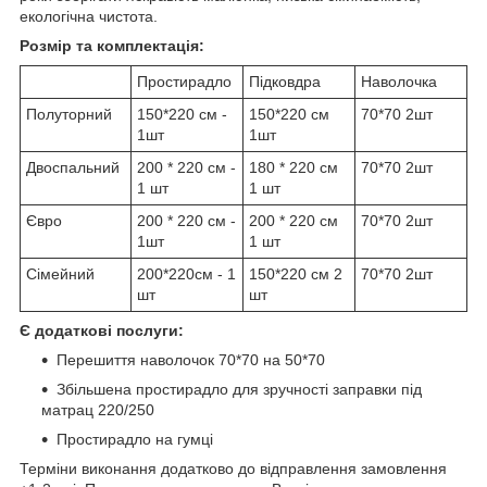
екологічна чистота.
Розмір та комплектація:
Простирадло
Підковдра
Наволочка
Полуторний
150*220 см -
150*220 см
70*70 2шт
1шт
1шт
Двоспальний
200 * 220 см -
180 * 220 см
70*70 2шт
1 шт
1 шт
Євро
200 * 220 см -
200 * 220 см
70*70 2шт
1шт
1 шт
Сімейний
200*220см - 1
150*220 см 2
70*70 2шт
шт
шт
Є додаткові послуги:
Перешиття наволочок 70*70 на 50*70
Збільшена простирадло для зручності заправки під
матрац 220/250
Простирадло на гумці
Терміни виконання додатково до відправлення замовлення