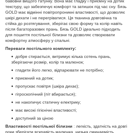
бавовни вищого ґатунку. Вона має гладку і приємну на дотик
текстуру, що забезпечує комфорт та затишок під час сну. Бязь
GOLD має відмінні повітропроникні властивості, що дозволяє
шкірі дихати і не перегріватися. Ця тканина довговічна та
стійка до розтягування, зберігає свою форму та колір навіть
після багаторазових прань. Бязь GOLD ідеально підходить
для пошиття постільної білизни та дозволяє створювати
комфортну атмосферу у спальні.
Переваги постільного комплекту:
добре стирається, витримує кілька сотень прань,
зберігаючи розмір, колір та малюнок;
гладити його легко, відпарювати не потрібно;
приємний на дотик;
пропускає повітря (шкіра дихає);
гігроскопічний (піт вбирається);
не накопичує статичну електрику;
має високі гігієнічні властивості;
доступний за ціною
Властивості постільної білизни
: легкість, здатність на довгі
роки зберігати яскравість малюнка, низька сминаемість,