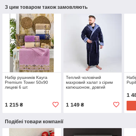
З цим товаром також замовляють
Набір рушників Kayra
Теплий чоловічий
Набі
Premium Tower 50х90
махровий халат з сірим
Pupil
лицеві 6 шт.
капюшоном, довгий
банний халат з кишенями
1 4
і коміром, халат з поясом
1 215
1 149
₴
₴
Подібні товари компанії