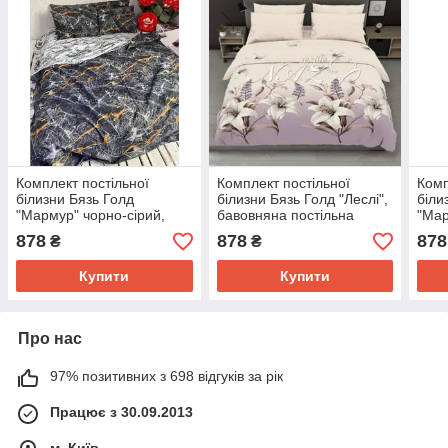
Комплект постільної
Комплект постільної
Комп
білизни Бязь Голд
білизни Бязь Голд "Леслі",
біли
"Мармур" чорно-сірий,
бавовняна постільна
"Мар
бавовняна постільна
білизна з принтом
пост
878
878
878
₴
₴
білизна з принтом
прин
Купити
Купити
Про нас
97% позитивних з 698 відгуків за рік
Працює з 30.09.2013