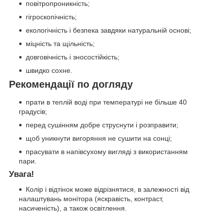
повітропроникність;
гігроскопічність;
екологічність і безпека завдяки натуральній основі;
міцність та щільність;
довговічність і зносостійкість;
швидко сохне.
Рекомендації п
о догляду
прати в теплій воді при температурі не більше 40
градусів;
перед сушінням добре струснути і розправити;
щоб уникнути вигоряння не сушити на сонці;
прасувати в напівсухому вигляді з використанням
пари.
Увага!
Колір і відтінок може відрізнятися, в залежності від
налаштувань монітора (яскравість, контраст,
насиченість), а також освітлення.