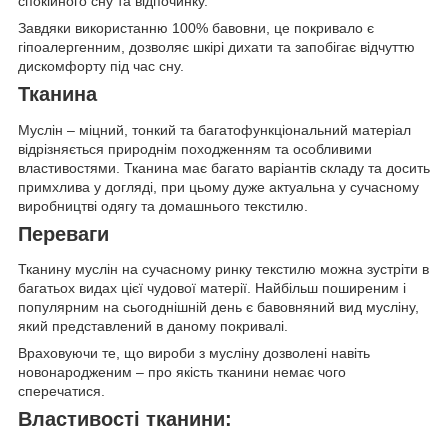
спокійного сну та відпочинку.
Завдяки використанню 100% бавовни, це покривало є
гіпоалергенним, дозволяє шкірі дихати та запобігає відчуттю
дискомфорту під час сну.
Тканина
Муслін – міцний, тонкий та багатофункціональний матеріал
відрізняється природнім походженням та особливими
властивостями. Тканина має багато варіантів складу та досить
примхлива у догляді, при цьому дуже актуальна у сучасному
виробництві одягу та домашнього текстилю.
Переваги
Тканину муслін на сучасному ринку текстилю можна зустріти в
багатьох видах цієї чудової матерії. Найбільш поширеним і
популярним на сьогоднішній день є бавовняний вид мусліну,
який представлений в даному покривалі.
Враховуючи те, що вироби з мусліну дозволені навіть
новонародженим – про якість тканини немає чого
сперечатися.
Властивості тканини: