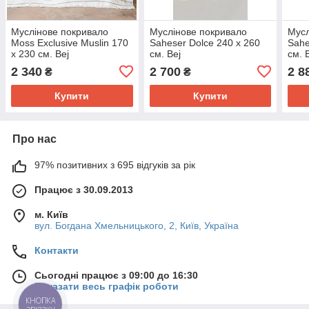
Муслінове покривало
Муслінове покривало
Мусл
Moss Exclusive Muslin 170
Saheser Dolce 240 х 260
Sahe
х 230 см. Bej
см. Bej
см. 
2 340
2 700
2 8
₴
₴
Купити
Купити
Про нас
97% позитивних з 695 відгуків за рік
Працює з 30.09.2013
м. Київ
вул. Богдана Хмельницького, 2, Київ, Україна
Контакти
Сьогодні працює з 09:00 до 16:30
Показати весь графік роботи
КНОПКА