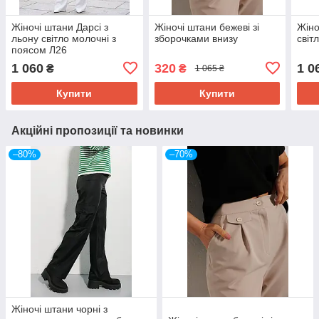
Жіночі штани Дарсі з
Жіночі штани бежеві зі
Жіно
льону світло молочні з
зборочками внизу
світ
поясом Л26
1 060
320
1 0
₴
₴
1 065 ₴
Купити
Купити
Акційні пропозиції та новинки
–80%
–70%
Жіночі штани чорні з