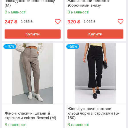
накладною кишенею збоку
Жіночі штани бежеві зі
(M)
зборочками внизу
В наявності
В наявності
247
320
₴
₴
1 235 ₴
1 065 ₴
Купити
Купити
–70%
–50%
Жіночі укорочені штани
Жіночі класичні штани зі
кльош чорні зі стрілками (S-
стрілками світло-бежеві (M)
180)
В наявності
В наявності