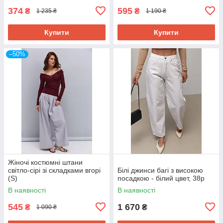
374
595
₴
₴
1 235 ₴
1 190 ₴
Купити
Купити
–50%
Жіночі костюмні штани
світло-сірі зі складками вгорі
Білі джинси багі з високою
(S)
посадкою - білий цвет, 38р
В наявності
В наявності
545
1 670
₴
₴
1 090 ₴