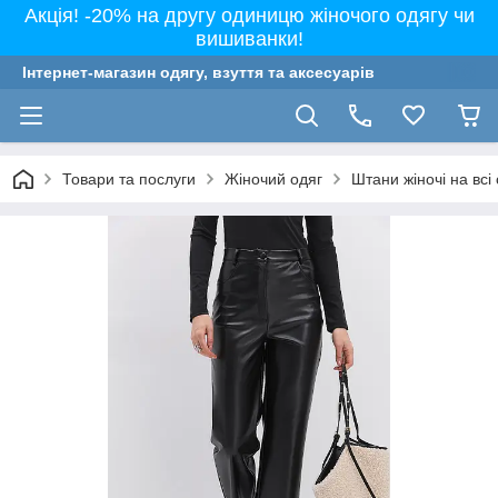
Акція! -20% на другу одиницю жіночого одягу чи
вишиванки!
Інтернет-магазин одягу, взуття та аксесуарів
Товари та послуги
Жіночий одяг
Штани жіночі на всі