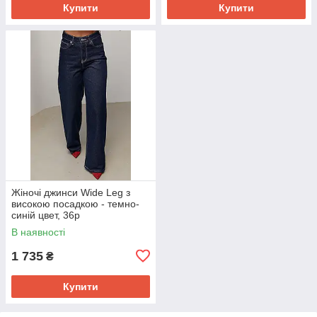
Купити
Купити
Жіночі джинси Wide Leg з
високою посадкою - темно-
синій цвет, 36р
В наявності
1 735
₴
Купити