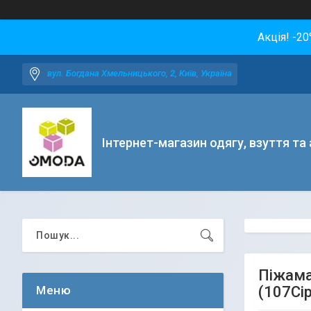
Акція! -2
вул. Богдана Хмельницького, 2, Київ, Україна
Інтернет-магазин одягу, взуття та
Піжама
(107Сі