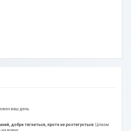
кожен ваш день.
мний, добре тягнеться, проте не розтягується
. Цілком
 на вовну.