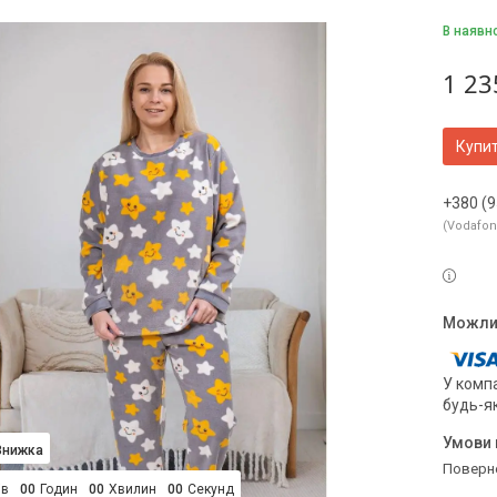
В наявн
1 23
Купи
+380 (9
Vodafo
У компа
будь-я
поверн
ів
0
0
Годин
0
0
Хвилин
0
0
Секунд