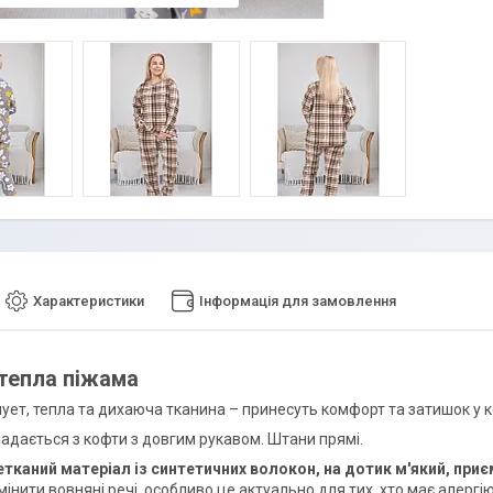
Характеристики
Інформація для замовлення
тепла піжама
лует, тепла та дихаюча тканина – принесуть комфорт та затишок у 
адається з кофти з довгим рукавом. Штани прямі.
етканий матеріал із синтетичних волокон, на дотик м'який, приє
інити вовняні речі, особливо це актуально для тих, хто має алергію