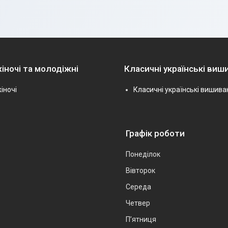
іночі та молодіжні
Класичні українські виш
іночі
Класичні українські вишива
Графік роботи
Понеділок
Вівторок
Середа
Четвер
Пʼятниця