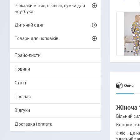
Рюкзаки міські, шкільні, сумки для
ноутбука
Дитячий одяг
Товари для чоловіків
Прайс-листи
Новини
Статті
Опис
Про нас
Жіноча 
Відгуки
Вільний си
Доставка і оплата
Костюм скл
Фліс – це
н
здатний зам