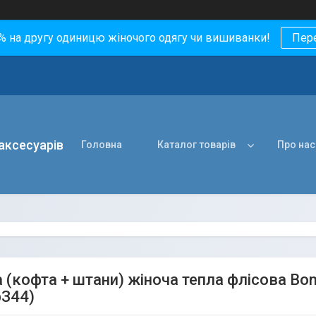
0% на другу одиницю жіночого одягу чи вишиванки!
Пер
 аксесуарів
Головна
Каталог товарів
Про нас
 (кофта + штани) жіноча тепла флісова Boni
рЗ44)