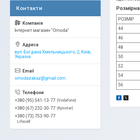
Розмірна
РОЗМІР
44
Інтернет магазин "Omoda"
46
48
вул. Богдана Хмельницького, 2, Київ,
50
Україна
52
54
omodazakaz@gmail.com
56
+380 (95) 541-13-77
Vodafone
+380 (67) 232-30-77
Kyivstar
+380 (73) 753-90-77
Lifecell