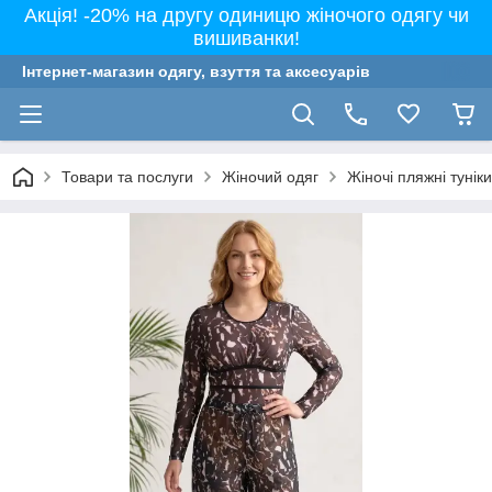
Акція! -20% на другу одиницю жіночого одягу чи
вишиванки!
Інтернет-магазин одягу, взуття та аксесуарів
Товари та послуги
Жіночий одяг
Жіночі пляжні тунік