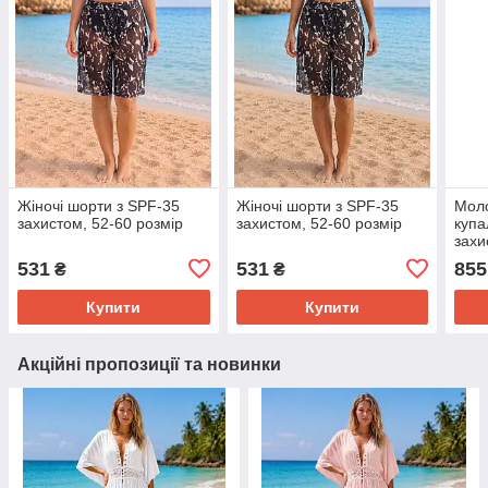
Жіночі шорти з SPF-35
Жіночі шорти з SPF-35
Моло
захистом, 52-60 розмір
захистом, 52-60 розмір
купа
захи
531
531
855
₴
₴
Купити
Купити
Акційні пропозиції та новинки