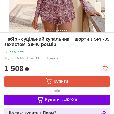
Набір - суцільний купальник + шорти з SPF-35
захистом, 38-46 розмір
В наявності
Код: OG-14-317н_38
Роздріб
1 508
₴
Купити
або
Купити з
Що таке купити з Пром?