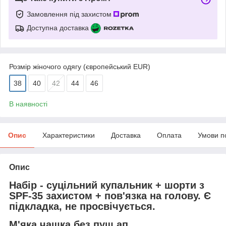
Замовлення під захистом
Доступна доставка
Розмір жіночого одягу (європейський EUR)
38
40
42
44
46
В наявності
Опис
Характеристики
Доставка
Оплата
Умови п
Опис
Набір - суцільний купальник + шорти з
SPF-35 захистом + пов'язка на голову. Є
підкладка, не просвічується.
М'яка чашка без пуш ап.