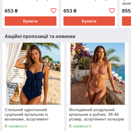
захи
653
653
855
₴
₴
Купити
Купити
Акційні пропозиції та новинки
Стильний однотонний
Молодіжний роздільний
суцільний купальник із
купальник в рубчик, 38-46
воланами, асортимент
розмір, асортимент кольорів
кольорів
В наявності
В наявності