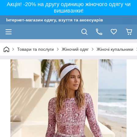
Акція! -20% на другу одиницю жіночого одягу чи
вишиванки!
Інтернет-магазин одягу, взуття та аксесуарів
Товари та послуги
Жіночий одяг
Жіночі купальники