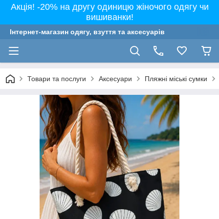
Акція! -20% на другу одиницю жіночого одягу чи
вишиванки!
Інтернет-магазин одягу, взуття та аксесуарів
Товари та послуги
Аксесуари
Пляжні міські сумки