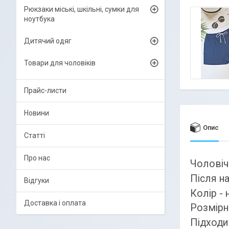
Рюкзаки міські, шкільні, сумки для
ноутбука
Дитячий одяг
Товари для чоловіків
Прайс-листи
Новини
Опис
Статті
Про нас
Чоловічі
Після н
Відгуки
Колір - 
Доставка і оплата
Розмірни
Підходит