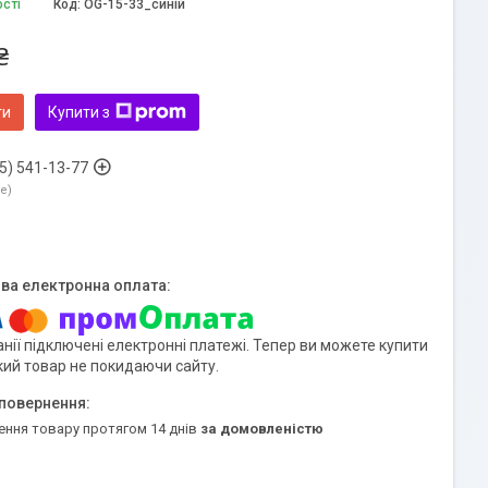
ості
Код:
OG-15-33_синій
₴
ти
Купити з
5) 541-13-77
ne
нії підключені електронні платежі. Тепер ви можете купити
кий товар не покидаючи сайту.
ення товару протягом 14 днів
за домовленістю