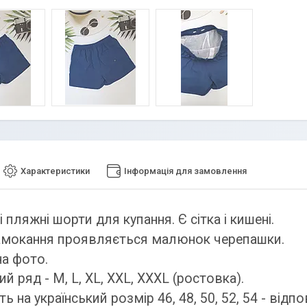
Характеристики
Інформація для замовлення
 пляжні шорти для купання. Є сітка і кишені.
амокання проявляється малюнок черепашки.
на фото.
й ряд - M, L, XL, XXL, XXXL (ростовка).
ь на український розмір 46, 48, 50, 52, 54 - відпо