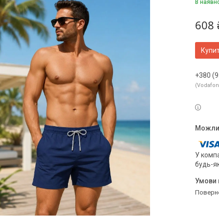
В наявн
608 
Купи
+380 (9
Vodafo
У компа
будь-я
поверн