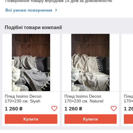
Повернення товару впродовж 14 днів за домовленістю
Всі умови повернення
Подібні товари компанії
Плед Issimo Decon
Плед Issimo Decon
Плед
170×230 см. Siyah
170×230 см. Naturel
170×
1 260
1 260
1 2
₴
₴
Купити
Купити