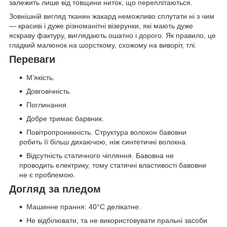
залежить лише від товщини ниток, що переплітаються.
Зовнішній вигляд тканин жакард неможливо сплутати ні з чим
— красиві і дуже різноманітні візерунки, які мають дуже
яскраву фактуру, виглядають ошатно і дорого. Як правило, це
гладкий малюнок на шорсткому, схожому на виворіт, тлі.
Переваги
М’якість.
Довговічність.
Поглинання.
Добре тримає барвник.
Повітропроникність. Структура волокон бавовни
робить її більш дихаючою, ніж синтетичні волокна.
Відсутність статичного чіпляння. Бавовна не
проводить електрику, тому статичні властивості бавовни
не є проблемою.
Догляд за пледом
Машинне прання: 40°C делікатне.
Не відбілювати, та не використовувати пральні засоби