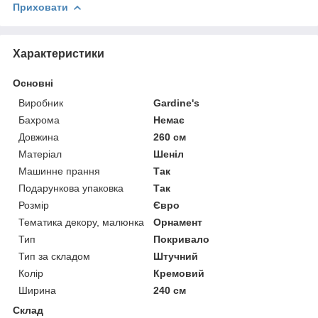
Приховати
Характеристики
Основні
Виробник
Gardine's
Бахрома
Немає
Довжина
260 см
Матеріал
Шеніл
Машинне прання
Так
Подарункова упаковка
Так
Розмір
Євро
Тематика декору, малюнка
Орнамент
Тип
Покривало
Тип за складом
Штучний
Колір
Кремовий
Ширина
240 см
Склад