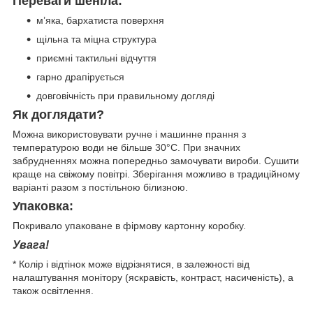
Переваги шеніла:
м’яка, бархатиста поверхня
щільна та міцна структура
приємні тактильні відчуття
гарно драпірується
довговічність при правильному догляді
Як доглядати?
Можна використовувати ручне і машинне прання з
температурою води не більше 30°C. При значних
забрудненнях можна попередньо замочувати вироби. Сушити
краще на свіжому повітрі. Зберігання можливо в традиційному
варіанті разом з постільною білизною.
Упаковка:
Покривало упаковане в фірмову картонну коробку.
Увага!
* Колір і відтінок може відрізнятися, в залежності від
налаштування монітору (яскравість, контраст, насиченість), а
також освітлення.