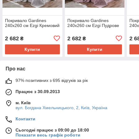
Покривало Gardines
Покривало Gardines
Покр
240х260 см Ezgi Кремовий
240х260 см Ezgi Пудрове
240х
2 682
2 682
2 6
₴
₴
Купити
Купити
Про нас
97% позитивних з 695 відгуків за рік
Працює з 30.09.2013
м. Київ
вул. Богдана Хмельницького, 2, Київ, Україна
Контакти
Сьогодні працює з 09:00 до 18:00
Показати весь графік роботи