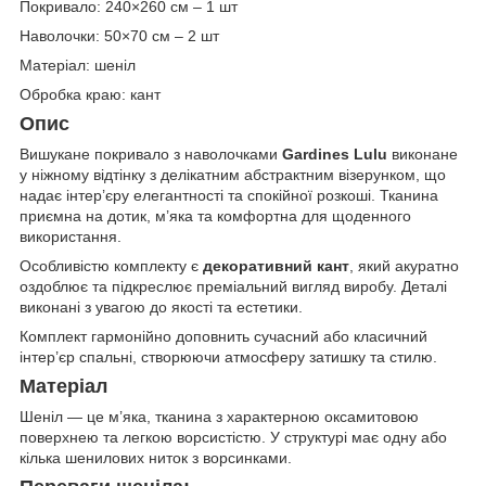
Покривало: 240×260 см – 1 шт
Наволочки: 50×70 см – 2 шт
Матеріал: шеніл
Обробка краю: кант
Опис
Вишукане покривало з наволочками
Gardines Lulu
виконане
у ніжному відтінку з делікатним абстрактним візерунком, що
надає інтер’єру елегантності та спокійної розкоші. Тканина
приємна на дотик, м’яка та комфортна для щоденного
використання.
Особливістю комплекту є
декоративний кант
, який акуратно
оздоблює та підкреслює преміальний вигляд виробу. Деталі
виконані з увагою до якості та естетики.
Комплект гармонійно доповнить сучасний або класичний
інтер’єр спальні, створюючи атмосферу затишку та стилю.
Матеріал
Шеніл — це м’яка, тканина з характерною оксамитовою
поверхнею та легкою ворсистістю. У структурі має одну або
кілька шенилових ниток з ворсинками.