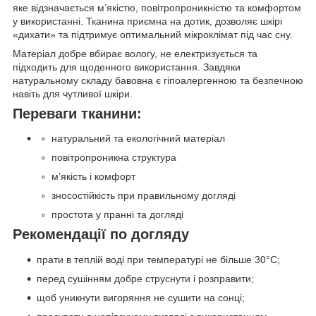
яке відзначається м’якістю, повітропроникністю та комфортом
у використанні. Тканина приємна на дотик, дозволяє шкірі
«дихати» та підтримує оптимальний мікроклімат під час сну.
Матеріал добре вбирає вологу, не електризується та
підходить для щоденного використання. Завдяки
натуральному складу бавовна є гіпоалергенною та безпечною
навіть для чутливої шкіри.
Переваги тканини:
натуральний та екологічний матеріал
повітропроникна структура
м’якість і комфорт
зносостійкість при правильному догляді
простота у пранні та догляді
Рекомендації п
о догляду
прати в теплій воді при температурі не більше 30°C;
перед сушінням добре струснути і розправити;
щоб уникнути вигоряння не сушити на сонці;