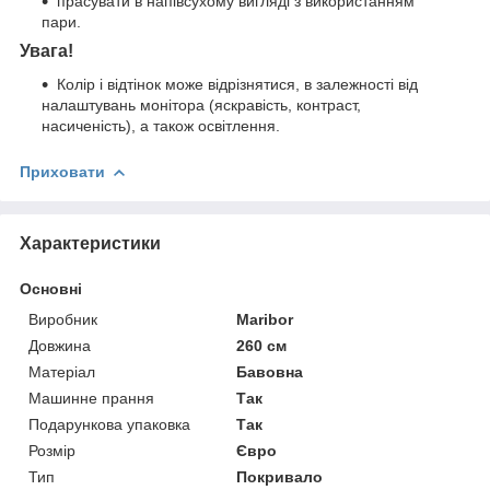
прасувати в напівсухому вигляді з використанням
пари.
Увага!
Колір і відтінок може відрізнятися, в залежності від
налаштувань монітора (яскравість, контраст,
насиченість), а також освітлення.
Приховати
Характеристики
Основні
Виробник
Maribor
Довжина
260 см
Матеріал
Бавовна
Машинне прання
Так
Подарункова упаковка
Так
Розмір
Євро
Тип
Покривало