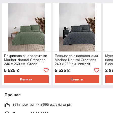
Покривало з наволочками
Покривало з наволочками
Мусл
Maribor Natural Creations
Maribor Natural Creations
наво
240 х 260 см. Green
240 х 260 см. Antrasit
Bloo
Mont
5 535
5 535
2 8
₴
₴
Купити
Купити
Про нас
97% позитивних з 695 відгуків за рік