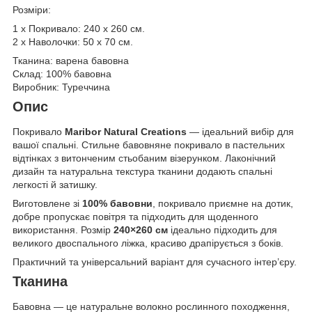
Розміри:
1 х Покривало: 240 х 260 см.
2 х Наволочки: 50 х 70 см.
Тканина: варена бавовна
Склад: 100% бавовна
Виробник: Туреччина
Опис
Покривало
Maribor Natural Creations
— ідеальний вибір для
вашої спальні. Стильне бавовняне покривало в пастельних
відтінках з витонченим стьобаним візерунком. Лаконічний
дизайн та натуральна текстура тканини додають спальні
легкості й затишку.
Виготовлене зі
100% бавовни
, покривало приємне на дотик,
добре пропускає повітря та підходить для щоденного
використання. Розмір
240×260 см
ідеально підходить для
великого двоспального ліжка, красиво драпірується з боків.
Практичний та універсальний варіант для сучасного інтер’єру.
Тканина
Бавовна — це натуральне волокно рослинного походження,