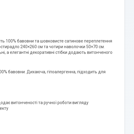
ість 100% бавовни та шовковисте сатинове переплетення
ростирадло 240×260 см та чотири наволочки 50×70 см.
ні, а елегантні декоративні стібки додають витонченого
100% бавовни. Дихаюча, гіпоалергенна, підходить для
додає витонченості та ручної роботи вигляду
екту