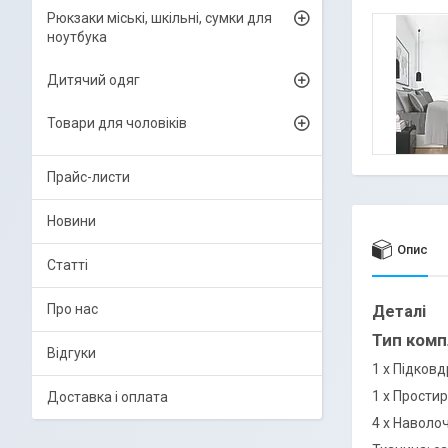
Рюкзаки міські, шкільні, сумки для
ноутбука
Дитячий одяг
Товари для чоловіків
Прайс-листи
Новини
Опис
Статті
Про нас
Деталі
Тип комп
Відгуки
1 х Підковд
1 х Простир
Доставка і оплата
4 х Наволоч