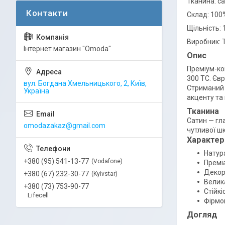
Тканина: с
Склад: 100
Щільність: 
Виробник: 
Інтернет магазин "Omoda"
Опис
Преміум-ко
300 TC. Єв
вул. Богдана Хмельницького, 2, Київ,
Стриманий 
Україна
акценту та
Тканина
Сатин — гл
omodazakaz@gmail.com
чутливої шк
Характер
Натур
+380 (95) 541-13-77
Vodafone
Премі
Декор
+380 (67) 232-30-77
Kyivstar
Велик
+380 (73) 753-90-77
Стійкі
Lifecell
Фірмо
Догляд