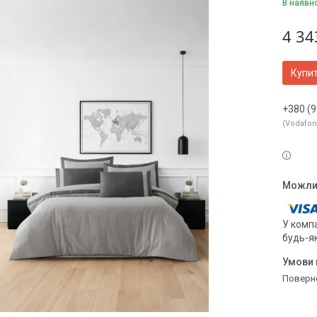
В наявн
4 34
Купи
+380 (9
Vodafo
У компа
будь-я
поверн