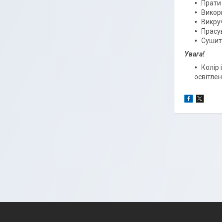
Прати
Викори
Викру
Прасу
Сушити
Увага!
Колір 
освітлен