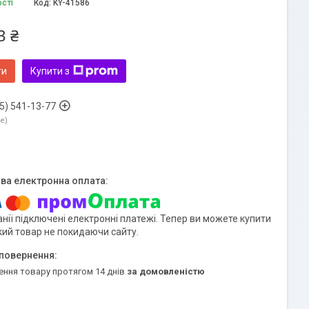
ості
Код:
KY-41586
3 ₴
ти
Купити з
5) 541-13-77
ne
нії підключені електронні платежі. Тепер ви можете купити
кий товар не покидаючи сайту.
ення товару протягом 14 днів
за домовленістю