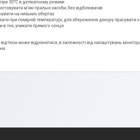
 при 30°C в делікатному режимі
стовувати м’які пральні засоби, без відбілювачів
чувати на низьких обертах
вати при помірній температурі; для збереження декору прасувати з
 в тіні, уникати прямого сонця
і відтінок може відрізнятися, в залежності від налаштувань монітора
ня.