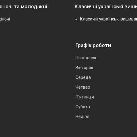
іночі та молодіжні
Класичні українські виш
іночі
Класичні українські вишива
Графік роботи
Понеділок
Вівторок
Середа
Четвер
Пʼятниця
Субота
Неділя