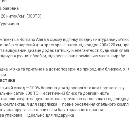
атин
% бавовна
120 ниток/см² (300TC)
Туреччина
мплект La Romano Alera в сірому відтінку поєднує натуральну м’як
ро-набір створений для просторого ліжка: підковдра 200×220 см, п
та вишуканий дизайн додає затишку й елегантності будь-якій спаль
 відчуття ручної обробки, підкреслюючи преміальну якість виробу.
адка, м’яка та приємна на дотик поверхня з природним блиском, з 
іри.
истика
альний склад — 100% бавовна для здорового та комфортного сну
альний сатин 300 TC — естетичний блиск та довговічність
 ниткою: акуратна декоративна строчка на наволочках і підковдрі 
а комплектація для євроліжка — повне оновлення спального компл
сть кольору та якісні шви після багаторазового прання
ва упаковка — ідеально для подарунка