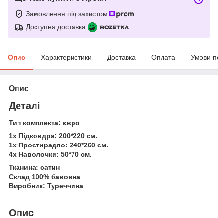
Замовлення під захистом
Доступна доставка
Опис
Характеристики
Доставка
Оплата
Умови п
Опис
Деталі
Тип комплекта: євро
1х Підковдра: 200*220 см.
1х Простирадло: 240*260 см.
4х Наволочки: 50*70 см.
Тканина: сатин
Склад 100% бавовна
Виробник: Туреччина
Опис