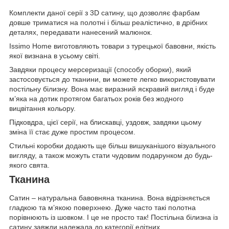
Комплекти даної серії з 3D сатину, що дозволяє фарбам
довше триматися на полотні і більш реалістично, в дрібних
деталях, передавати нанесений малюнок.
Issimo Home виготовляють товари з турецької бавовни, якість
якої визнана в усьому світі.
Завдяки процесу мерсеризації (способу оборки), який
застосовується до тканини, ви можете легко використовувати
постільну білизну. Вона має виразний яскравий вигляд і буде
м’яка на дотик протягом багатьох років без жодного
вицвітання кольору.
Підковдра, цієї серії, на блискавці, уздовж, завдяки цьому
зміна її стає дуже простим процесом.
Стильні коробки додають ще більш вишуканішого візуального
вигляду, а також можуть стати чудовим подарунком до будь-
якого свята.
Тканина
Сатин – натуральна бавовняна тканина. Вона відрізняється
гладкою та м’якою поверхнею. Дуже часто такі полотна
порівнюють із шовком. І це не просто так! Постільна білизна із
сатину завжди належала до категорії елітних.