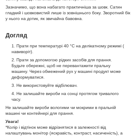
Зазначимо, що вона набагато практичніша за шовк. Сатин
гладкий і шовковистий лише із зовнішнього боку. Зворотний бік
у нього на дотик, як звичайна бавовна.
Догляд
Прати при температурі 40 °C на делікатному режимі (
навиворіт).
Прати за допомогою рідких засобів для прання.
Будьте обережні, щоб не перевантажити пральну
машину. Через обмежений рух у машині продукт може
деформуватися.
Не використовуйте відбілювач.
Не залишайте вироби на сонці протягом тривалого
часу.
Не залишайте вироби вологими чи мокрими в пральній
машині чи контейнері для прання.
Увага!
*Колір і відтінок може відрізнятися в залежності від
налаштувань монітор (яскравість, контраст, насиченість), а