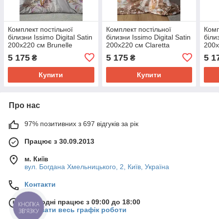
Комплект постільної
Комплект постільної
Комп
білизни Issimo Digital Satin
білизни Issimo Digital Satin
біли
200х220 см Brunelle
200х220 см Claretta
200х
5 175
5 175
5 1
₴
₴
Купити
Купити
Про нас
97% позитивних з 697 відгуків за рік
Працює з 30.09.2013
м. Київ
вул. Богдана Хмельницького, 2, Київ, Україна
Контакти
Сьогодні працює з 09:00 до 18:00
КНОПКА
Показати весь графік роботи
ЗВ'ЯЗКУ