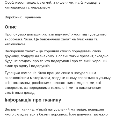
Особливості моделі: легкий, з кишенями, на блискавці, з
капюшоном та мереживом
Виробник: Туреччина
Опис
Пропонуємо домашні халати відмінної якості від турецького
виробника Nusa. Це бавовняний халат на блискавці та
капюшоном
Велюровий халат – це хороший спосіб порадувати свою
дружину, подругу чи знайому. Носячи такий презент, складно
буде не згадати про те хто подарував і про те який хороший
смак до одягу і подарунків.
Турецька компанія Nusa працює лише з натуральним
високоякісним матеріалом, завдяки цьому славиться в усьому
світі текстилем, розкішними, елегантними моделями, які
створюють за передовими технологіями та накопиченим
століттями досвід.
Інформація про тканину
Велюр – тканина, м’який натуральний матеріал, поверхня
якого складається з безлічі ворсинок. Їхня довжина, залежно