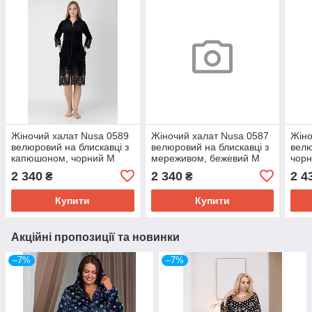
Жіночий халат Nusa 0589
Жіночий халат Nusa 0587
Жіно
велюровий на блискавці з
велюровий на блискавці з
велю
капюшоном, чорний M
мереживом, бежевий M
чор
2 340
2 340
2 4
₴
₴
Купити
Купити
Акційні пропозиції та новинки
–7%
–7%