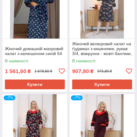
Жіночий велюровий халат на
Жіночий домашній махровий
ґудзиках з кишенями, рукав
халат з капюшоном синій 54
3/4, візерунок - жовті бантики,
батальні розміри (46-62) 52
В наявності
В наявності
1 561,60
907,80
₴
₴
1 678,60 ₴
975,80 ₴
Купити
Купити
–7%
–7%