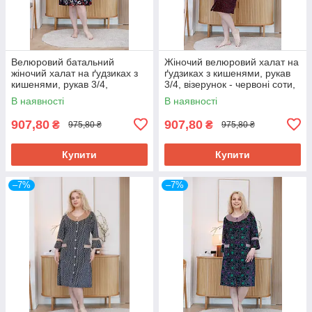
Велюровий батальний
Жіночий велюровий халат на
жіночий халат на ґудзиках з
ґудзиках з кишенями, рукав
кишенями, рукав 3/4,
3/4, візерунок - червоні соти,
візерунок - кольорові ромби
батальні розміри (46-62) 60
В наявності
В наявності
56
907,80
907,80
₴
₴
975,80 ₴
975,80 ₴
Купити
Купити
–7%
–7%