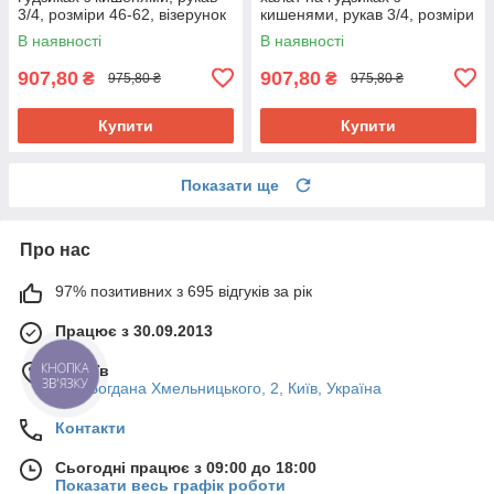
3/4, розміри 46-62, візерунок
кишенями, рукав 3/4, розміри
- червоний павич 56
46-62, візерунок - червоні
В наявності
В наявності
бантики 52
907,80
907,80
₴
₴
975,80 ₴
975,80 ₴
Купити
Купити
Показати ще
Про нас
97% позитивних з 695 відгуків за рік
Працює з 30.09.2013
КНОПКА
м. Київ
ЗВ'ЯЗКУ
вул. Богдана Хмельницького, 2, Київ, Україна
Контакти
Сьогодні працює з 09:00 до 18:00
Показати весь графік роботи