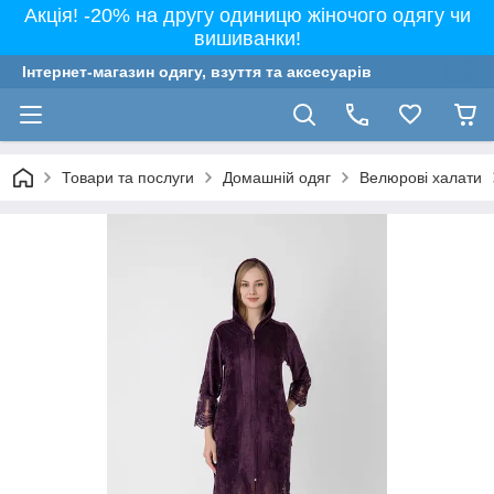
Акція! -20% на другу одиницю жіночого одягу чи
вишиванки!
Інтернет-магазин одягу, взуття та аксесуарів
Товари та послуги
Домашній одяг
Велюрові халати