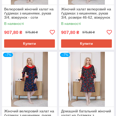
Велюровий жіночий халат на
Жіночий халат велюровий на
ґудзиках з кишенями, рукав
ґудзиках з кишенями, рукав
3/4, візерунок - соти
3/4, розміри 46-62, візерунок
- фіолетовий павич 48
В наявності
В наявності
907,80
907,80
₴
₴
975,80 ₴
975,80 ₴
Купити
Купити
–7%
–7%
Жіночий велюровий халат на
Домашній батальний жіночий
ґудзиках з кишенями, рукав
халат на ґудзиках з