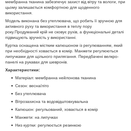
мембранна тканина забезпечує захист від вітру та вологи, при
цьому залишається комфортною для щоденного
використання.
Модель виконана без утеплювача, що робить її зручною для
активного руху та використання в теплу пору
року.Продуманий крій не сковує рухів, а функціональні деталі
підвищують зручність у використанні.
Куртка оснащена містким капюшоном із регулюванням, який
при необхідності ховається в комір. Манжети регулюються
липучками для щільного прилягання. Передбачені велкро-
панелі на рукавах для шевронів.
Характеристики:
Матеріал: мембранна нейлонова тканина
Сезон: весна/літо
Без утеплювача
Вітрозахисна та водовідштовхувальна
Капюшон: регульований, ховається в комір
Манжети: на липучках
Низ куртки: регулюється резинкою