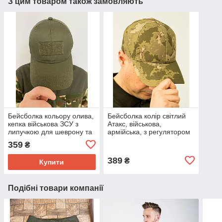
З цим товаром також замовляють
Бейсболка кольору олива,
Бейсболка колір світлий
кепка військова ЗСУ з
Атакс, військова,
липучкою для шеврону та
армійська, з регулятором
регулятором розміру,
розміру тканина ріпстоп
359
₴
тканина саржа
389
₴
Купити
Подібні товари компанії