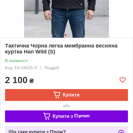
Тактична Чорна легка мембранна весняна
куртка Han Wild (S)
В наявності
Код: FA-04635-S
Роздріб
2 100
₴
Купити
або
Купити з
Що таке купити з Пром?