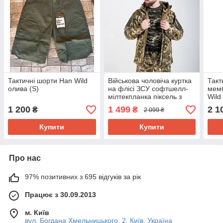
Тактичні шорти Han Wild
Військова чоловіча куртка
Такт
олива (S)
на флісі ЗСУ софтшелл-
мемб
мілтекпланка піксель з
Wild
капюшоном, камуфляжна
(вес
1 200
1 499
2 1
₴
₴
2 099 ₴
куртка
Купити
Купити
Про нас
97% позитивних з 695 відгуків за рік
Працює з 30.09.2013
м. Київ
вул. Богдана Хмельницького, 2, Київ, Україна