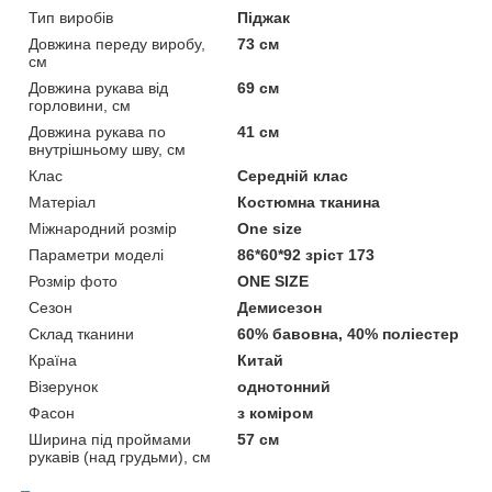
Тип виробів
Піджак
Довжина переду виробу,
73 см
см
Довжина рукава від
69 см
горловини, см
Довжина рукава по
41 см
внутрішньому шву, см
Клас
Середній клас
Матеріал
Костюмна тканина
Міжнародний розмір
One size
Параметри моделі
86*60*92 зріст 173
Розмір фото
ONE SIZE
Сезон
Демисезон
Склад тканини
60% бавовна, 40% поліестер
Країна
Китай
Візерунок
однотонний
Фасон
з коміром
Ширина під проймами
57 см
рукавів (над грудьми), см