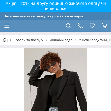
Акція! -20% на другу одиницю жіночого одягу чи
вишиванки!
Інтернет-магазин одягу, взуття та аксесуарів
Товари та послуги
Жіночий одяг
Жіночі Кардигани, 