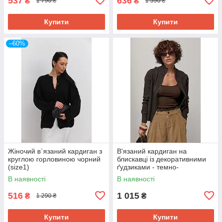
537
636
₴
₴
1 790 ₴
1 590 ₴
Купити
Купити
–60%
Жіночий в`язаний кардиган з
В'язаний кардиган на
круглою горловиною чорний
блискавці із декоративними
(size1)
ґудзиками - темно-
коричневий цвет, ONE SIZE
В наявності
В наявності
516
1 015
₴
₴
1 290 ₴
Купити
Купити