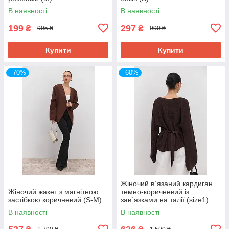
В наявності
В наявності
199
297
₴
₴
995 ₴
990 ₴
Купити
Купити
–70%
–60%
Жіночий в`язаний кардиган
Жіночий жакет з магнітною
темно-коричневий із
застібкою коричневий (S-M)
зав`язками на талії (size1)
В наявності
В наявності