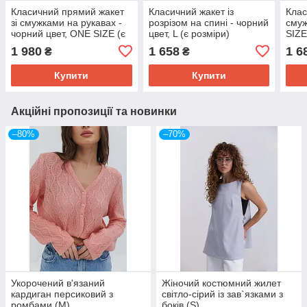
Класичний прямий жакет
Класичний жакет із
Клас
зі смужками на рукавах -
розрізом на спині - чорний
смуж
чорний цвет, ONE SIZE (є
цвет, L (є розміри)
SIZE
розміри)
1 980
1 658
1 6
₴
₴
Купити
Купити
Акційні пропозиції та новинки
–80%
–70%
Укорочений в'язаний
Жіночий костюмний жилет
кардиган персиковий з
світло-сірий із зав`язками з
ромбами (M)
боків (S)