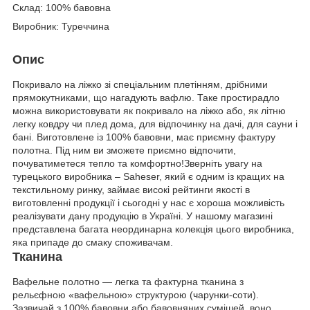
Склад: 100% бавовна
Виробник: Туреччина
Опис
Покривало на ліжко зі спеціальним плетінням, дрібними
прямокутниками, що нагадують вафлю. Таке простирадло
можна використовувати як покривало на ліжко або, як літню
легку ковдру чи плед дома, для відпочинку на дачі, для сауни і
бані. Виготовлене із 100% бавовни, має приємну фактуру
полотна. Під ним ви зможете приємно відпочити,
почуватиметеся тепло та комфортно!Зверніть увагу на
турецького виробника – Saheser, який є одним із кращих на
текстильному ринку, займає високі рейтинги якості в
виготовленні продукції і сьогодні у нас є хороша можливість
реалізувати дану продукцію в Україні. У нашому магазині
представлена ​​багата неординарна колекція цього виробника,
яка припаде до смаку споживачам.
Тканина
Вафельне полотно — легка та фактурна тканина з
рельєфною «вафельною» структурою (чарунки-соти).
Зазвичай з 100% бавовни або бавовняних сумішей, воно