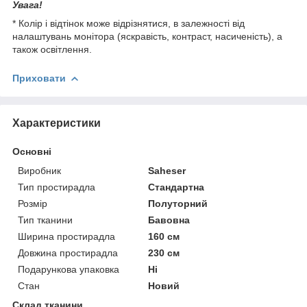
Увага!
* Колір і відтінок може відрізнятися, в залежності від
налаштувань монітора (яскравість, контраст, насиченість), а
також освітлення.
Приховати
Характеристики
Основні
Виробник
Saheser
Тип простирадла
Стандартна
Розмір
Полуторний
Тип тканини
Бавовна
Ширина простирадла
160 см
Довжина простирадла
230 см
Подарункова упаковка
Ні
Стан
Новий
Склад тканини