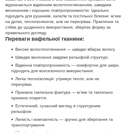
відзначається відмінним вологопоглинанням, швидким
висиханням і хорошою повітропроникністю. Ідеально
підходить для рушників, халатів та постільної білизни: м’яке
на дотик, теплоізолююче, але не перегріває. Практичне та
стійке до щоденного використання, зберігає форму за
правильного догляду.
Переваги вафельної тканини:
Високе вологопоглинання — швидко вбирає вологу.
Швидке висихання завдяки рельєфній структурі.
Відмінна повітропроникність — комфортне для шкіри,
підходить для всесезонного використання.
Легка теплоізоляція: утримує тепло, але не
перегріває.
Приємна тактильна фактура — м’яке та тактильно
приємне покриття.
Естетичний, сучасний вигляд зі структурним
рельєфом.
Легкість і компактність — зручно для зберігання та
транспортування.