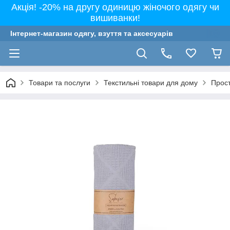
Акція! -20% на другу одиницю жіночого одягу чи
вишиванки!
Інтернет-магазин одягу, взуття та аксесуарів
Товари та послуги
Текстильні товари для дому
Прост