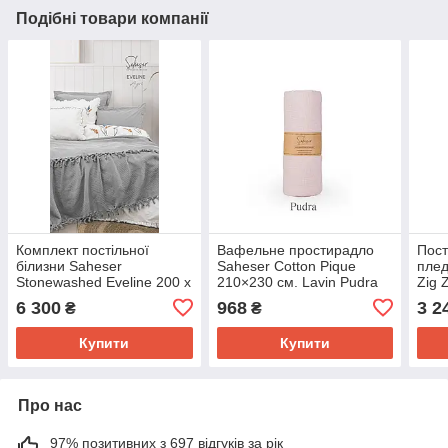
Подібні товари компанії
Комплект постільної
Вафельне простирадло
Пост
білизни Saheser
Saheser Cotton Pique
плед
Stonewashed Eveline 200 х
210×230 см. Lavin Pudra
Zig 
220 см A.Gri
6 300
968
3 2
₴
₴
Купити
Купити
Про нас
97% позитивних з 697 відгуків за рік