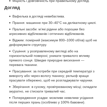
Міцність і довговічність при правильному догляді.
Догляд
Вафелька в догляді невибаглива.
Прання: машинне при 30–40°C на делікатному циклі.
Пральні засоби: м’які рідини або порошки без
агресивних відбілювачів і оптичних відбілювачів.
Віджим: помірний (максимум 800–1000 об/хв) щоб не
деформувати структуру.
Сушіння: у розправленому вигляді або на
горизонтальній поверхні; уникати тривалого впливу
прямого сонця. Швидке природне висихання —
перевага тканини.
Прасування: за потреби при середній температурі з
вивороту або через вологу тканину; рельєф краще
прасувати обережно, щоб не розгладжувати чарунки.
Зберігання: в сухому, провітрюваному місці; складати
акуратно, не стискати тривалий час.
Попередження усадки: можливе невелике усідання
після перших прань (особливо у 100% бавовни).