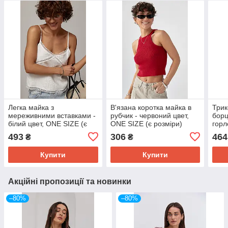
Легка майка з
В'язана коротка майка в
Трик
мереживними вставками -
рубчик - червоний цвет,
борц
білий цвет, ONE SIZE (є
ONE SIZE (є розміри)
горл
розміри)
ONE 
493
306
464
₴
₴
Купити
Купити
Акційні пропозиції та новинки
–80%
–80%