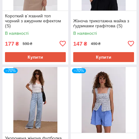
Короткий в`язаний топ
чорний з ажурним ефектом
Жіноча трикотажна майка з
(S)
ґудзиками графітова (S)
В наявності
В наявності
177
147
₴
₴
590 ₴
490 ₴
Купити
Купити
–70%
–70%
Укорочена жіноча футболка