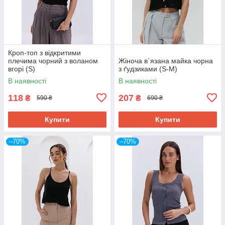
Кроп-топ з відкритими
плечима чорний з воланом
Жіноча в`язана майка чорна
вгорі (S)
з ґудзиками (S-M)
В наявності
В наявності
118
207
₴
₴
590 ₴
690 ₴
Купити
Купити
–70%
–70%