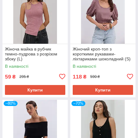
Жіноча майка в рубчик
Жіночий кроп-топ з
темно-пудрова з розрізом
короткими рукавами-
збоку (L)
ліхтариками шоколадний (S)
В наявності
В наявності
59
118
₴
₴
295 ₴
590 ₴
Купити
Купити
–80%
–70%