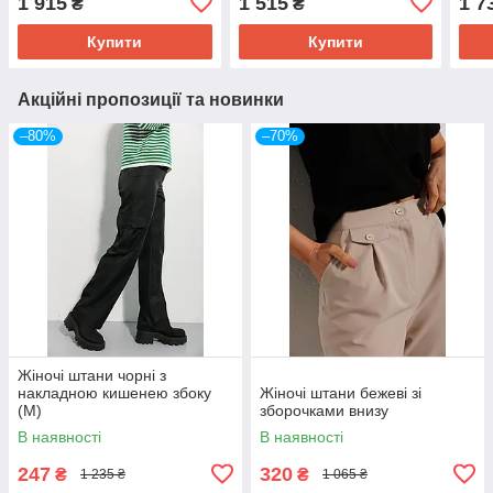
1 915
1 515
1 7
₴
₴
Купити
Купити
Акційні пропозиції та новинки
–80%
–70%
Жіночі штани чорні з
накладною кишенею збоку
Жіночі штани бежеві зі
(M)
зборочками внизу
В наявності
В наявності
247
320
₴
₴
1 235 ₴
1 065 ₴