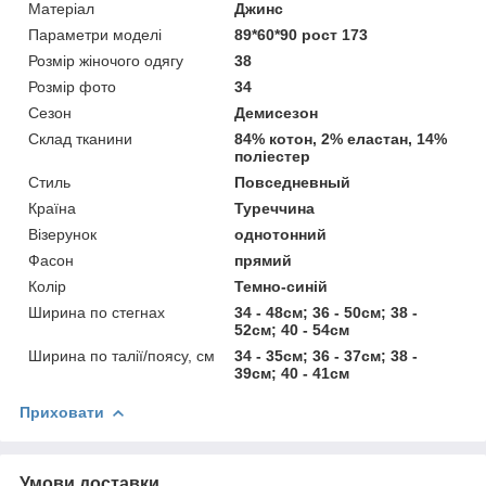
Матеріал
Джинс
Параметри моделі
89*60*90 рост 173
Розмір жіночого одягу
38
Розмір фото
34
Сезон
Демисезон
Склад тканини
84% котон, 2% еластан, 14%
поліестер
Стиль
Повседневный
Країна
Туреччина
Візерунок
однотонний
Фасон
прямий
Колір
Темно-синій
Ширина по стегнах
34 - 48см; 36 - 50см; 38 -
52см; 40 - 54см
Ширина по талії/поясу, см
34 - 35см; 36 - 37см; 38 -
39см; 40 - 41см
Приховати
Умови доставки