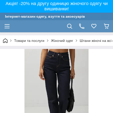
Акція! -20% на другу одиницю жіночого одягу чи
вишиванки!
Інтернет-магазин одягу, взуття та аксесуарів
Товари та послуги
Жіночий одяг
Штани жіночі на всі