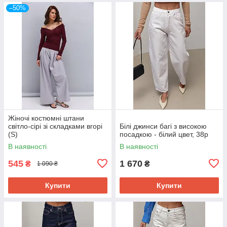
–50%
Жіночі костюмні штани
світло-сірі зі складками вгорі
Білі джинси багі з високою
(S)
посадкою - білий цвет, 38р
В наявності
В наявності
545
1 670
₴
₴
1 090 ₴
Купити
Купити