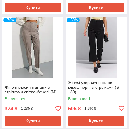
Купити
Купити
–70%
–50%
Жіночі укорочені штани
Жіночі класичні штани зі
кльош чорні зі стрілками (S-
стрілками світло-бежеві (M)
180)
В наявності
В наявності
374
595
₴
₴
1 235 ₴
1 190 ₴
Купити
Купити