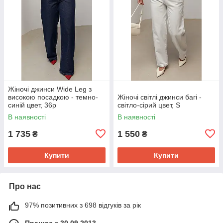
Жіночі джинси Wide Leg з
високою посадкою - темно-
Жіночі світлі джинси багі -
синій цвет, 36р
світло-сірий цвет, S
В наявності
В наявності
1 735
1 550
₴
₴
Купити
Купити
Про нас
97% позитивних з 698 відгуків за рік
Працює з 30.09.2013