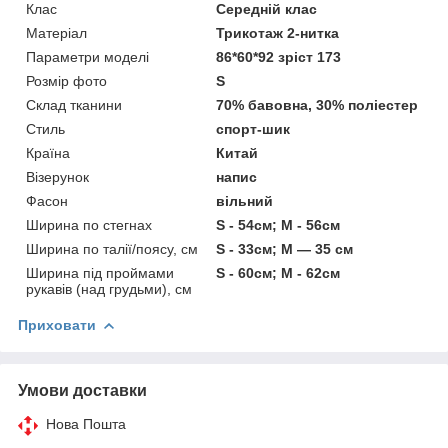
Клас
Середній клас
Матеріал
Трикотаж 2-нитка
Параметри моделі
86*60*92 зріст 173
Розмір фото
S
Склад тканини
70% бавовна, 30% поліестер
Стиль
спорт-шик
Країна
Китай
Візерунок
напис
Фасон
вільний
Ширина по стегнах
S - 54см; M - 56см
Ширина по талії/поясу, см
S - 33см; M — 35 см
Ширина під проймами
S - 60см; M - 62см
рукавів (над грудьми), см
Приховати
Умови доставки
Нова Пошта