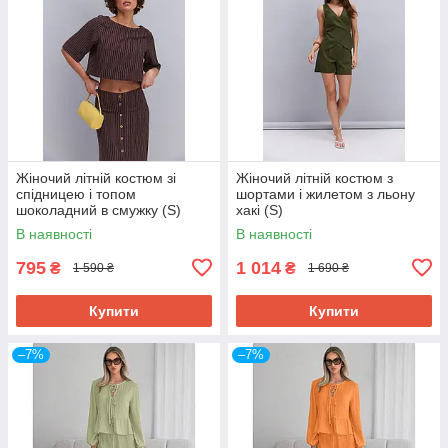
Жіночий літній костюм зі
Жіночий літній костюм з
спідницею і топом
шортами і жилетом з льону
шоколадний в смужку (S)
хакі (S)
В наявності
В наявності
795
1 014
₴
₴
1 590 ₴
1 690 ₴
Купити
Купити
–7%
–7%