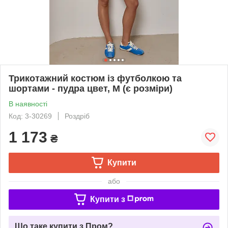
Трикотажний костюм із футболкою та
шортами - пудра цвет, M (є розміри)
В наявності
Код: 3-30269
Роздріб
1 173
₴
Купити
або
Купити з
Що таке купити з Пром?