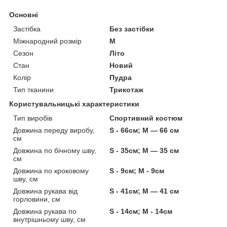
Основні
Застібка
Без застібки
Міжнародний розмір
M
Сезон
Літо
Стан
Новий
Колір
Пудра
Тип тканини
Трикотаж
Користувальницькі характеристики
Тип виробів
Спортивний костюм
Довжина переду виробу,
S - 66см; M — 66 см
см
Довжина по бічному шву,
S - 35см; M — 35 см
см
Довжина по кроковому
S - 9см; M - 9см
шву, см
Довжина рукава від
S - 41см; M — 41 см
горловини, см
Довжина рукава по
S - 14см; M - 14см
внутрішньому шву, см