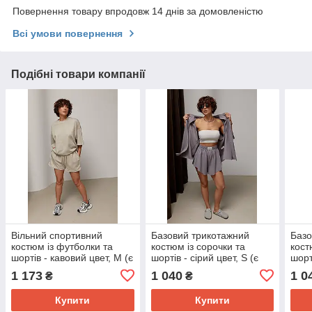
Повернення товару впродовж 14 днів за домовленістю
Всі умови повернення
Подібні товари компанії
Вільний спортивний
Базовий трикотажний
Базо
костюм із футболки та
костюм із сорочки та
кост
шортів - кавовий цвет, M (є
шортів - сірий цвет, S (є
шорт
розміри)
розміри)
S (є
1 173
1 040
1 0
₴
₴
Купити
Купити