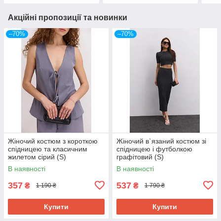
Акційні пропозиції та новинки
–70%
–70%
Жіночий костюм з короткою
Жіночий в`язаний костюм зі
спідницею та класичним
спідницею і футболкою
жилетом сірий (S)
графітовий (S)
В наявності
В наявності
357
537
₴
₴
1 190 ₴
1 790 ₴
Купити
Купити