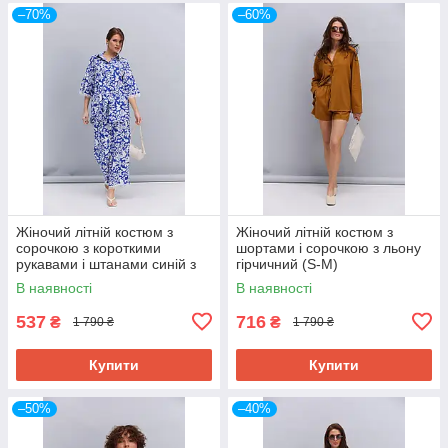
–70%
–60%
Жіночий літній костюм з
Жіночий літній костюм з
сорочкою з короткими
шортами і сорочкою з льону
рукавами і штанами синій з
гірчичний (S-M)
абстракцією (S-M)
В наявності
В наявності
537
716
₴
₴
1 790 ₴
1 790 ₴
Купити
Купити
–50%
–40%