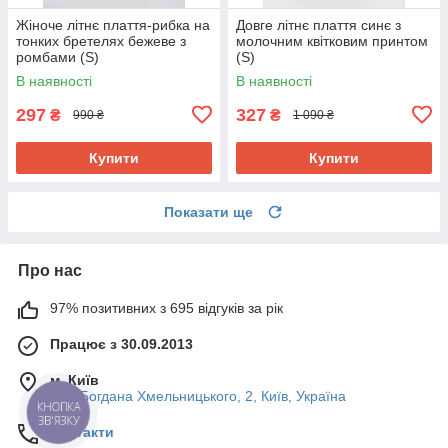
Жіноче літнє плаття-рибка на
Довге літнє плаття синє з
тонких бретелях бежеве з
молочним квітковим принтом
ромбами (S)
(S)
В наявності
В наявності
297
327
₴
₴
990 ₴
1 090 ₴
Купити
Купити
Показати ще
Про нас
97% позитивних з 695 відгуків за рік
Працює з 30.09.2013
м. Київ
вул. Богдана Хмельницького, 2, Київ, Україна
КНОПКА
ЗВ'ЯЗКУ
Контакти