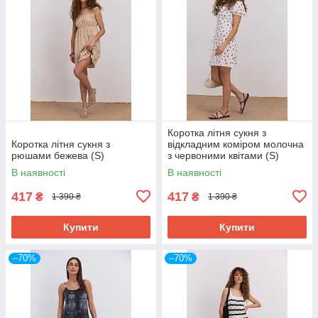
Коротка літня сукня з
Коротка літня сукня з
відкладним коміром молочна
рюшами бежева (S)
з червоними квітами (S)
В наявності
В наявності
417
417
₴
₴
1 390 ₴
1 390 ₴
Купити
Купити
–70%
–70%