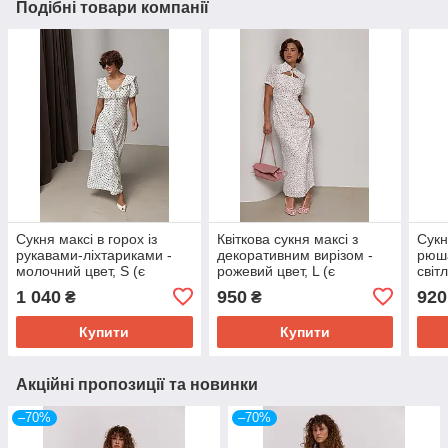
Подібні товари компанії
Сукня максі в горох із
Квіткова сукня максі з
Сукн
рукавами-ліхтариками -
декоративним вирізом -
рюша
молочний цвет, S (є
рожевий цвет, L (є
світ
розміри)
розміри)
(є р
1 040
950
920
₴
₴
Купити
Купити
Акційні пропозиції та новинки
–70%
–70%