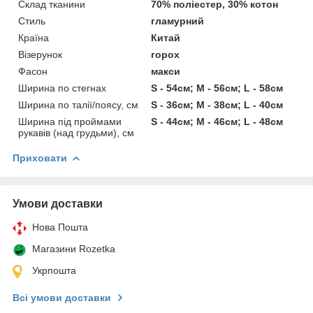
Склад тканини
70% поліестер, 30% котон
Стиль
гламурний
Країна
Китай
Візерунок
горох
Фасон
макси
Ширина по стегнах
S - 54см; M - 56см; L - 58см
Ширина по талії/поясу, см
S - 36см; M - 38см; L - 40см
Ширина під проймами
S - 44см; M - 46см; L - 48см
рукавів (над грудьми), см
Приховати
Умови доставки
Нова Пошта
Магазини Rozetka
Укрпошта
Всі умови доставки