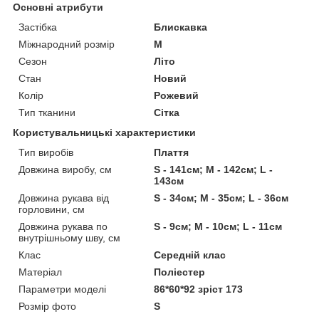
Основні атрибути
Застібка
Блискавка
Міжнародний розмір
M
Сезон
Літо
Стан
Новий
Колір
Рожевий
Тип тканини
Сітка
Користувальницькі характеристики
Тип виробів
Плаття
Довжина виробу, см
S - 141см; M - 142см; L -
143см
Довжина рукава від
S - 34см; M - 35см; L - 36см
горловини, см
Довжина рукава по
S - 9см; M - 10см; L - 11см
внутрішньому шву, см
Клас
Середній клас
Матеріал
Поліестер
Параметри моделі
86*60*92 зріст 173
Розмір фото
S