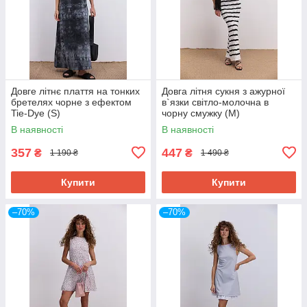
Довге літнє плаття на тонких
Довга літня сукня з ажурної
бретелях чорне з ефектом
в`язки світло-молочна в
Tie-Dye (S)
чорну смужку (M)
В наявності
В наявності
357
447
₴
₴
1 190 ₴
1 490 ₴
Купити
Купити
–70%
–70%