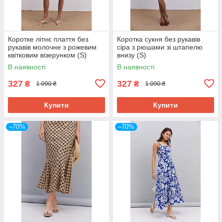
Коротке літнє плаття без
Коротка сукня без рукавів
рукавів молочне з рожевим
сіра з рюшами зі штапелю
квітковим візерунком (S)
внизу (S)
В наявності
В наявності
327
327
₴
₴
1 090 ₴
1 090 ₴
Купити
Купити
–70%
–70%