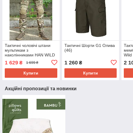
Тактичні чоловічі штани
Тактичні Шорти G1 Олива
Такт
мультикам з
(46)
мемб
наколінниками HAN WILD
Wild
g2
(вес
1 629
1 260
2 1
₴
₴
1 699 ₴
Купити
Купити
Акційні пропозиції та новинки