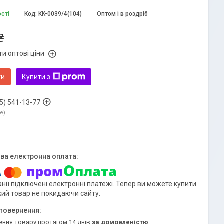
ості
Код:
KK-0039/4(104)
Оптом і в роздріб
₴
и оптові ціни
ти
Купити з
5) 541-13-77
ne
нії підключені електронні платежі. Тепер ви можете купити
кий товар не покидаючи сайту.
ення товару протягом 14 днів
за домовленістю