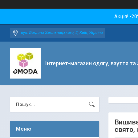
Акція! -2
вул. Богдана Хмельницького, 2, Київ, Україна
Інтернет-магазин одягу, взуття та
Вишива
свято, 