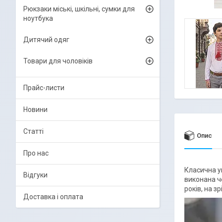
Рюкзаки міські, шкільні, сумки для
ноутбука
Дитячий одяг
Товари для чоловіків
Прайс-листи
Новини
Статті
Опис
Про нас
Класична у
Відгуки
виконана че
років, на зр
Доставка і оплата