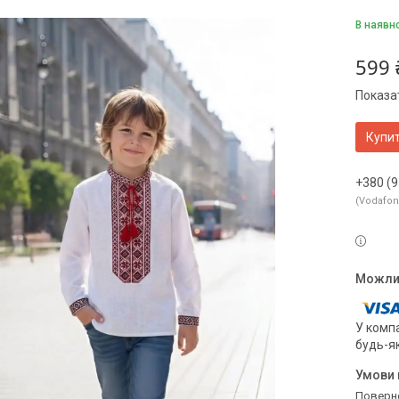
В наявн
599 
Показат
Купи
+380 (9
Vodafo
У компа
будь-я
поверн