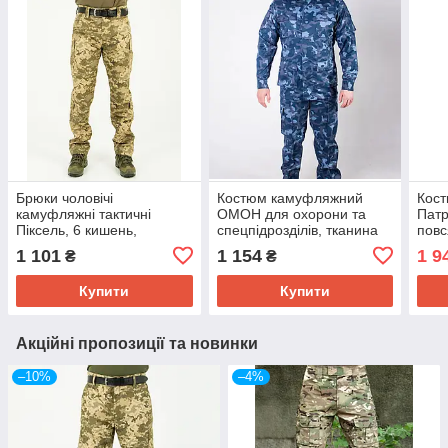
Брюки чоловічі
Костюм камуфляжний
Кос
камуфляжні тактичні
ОМОН для охорони та
Патр
Піксель, 6 кишень,
спецпідрозділів, тканина
повс
тканина ріпстоп,
саржа, 46,48,50,52,54 р-р
ріпс
1 101
1 154
1 9
₴
₴
46,48,50,52,54,56р-р
46,4
Купити
Купити
Акційні пропозиції та новинки
–10%
–4%