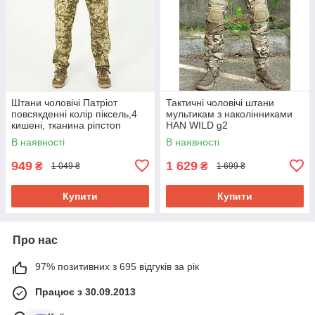
Штани чоловічі Патріот
Тактичні чоловічі штани
повсякденні колір піксель,4
мультикам з наколінниками
кишені, тканина ріпстоп
HAN WILD g2
В наявності
В наявності
949
1 629
₴
₴
1 049 ₴
1 699 ₴
Купити
Купити
Про нас
97% позитивних з 695 відгуків за рік
Працює з 30.09.2013