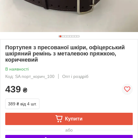
Портупея з пресованої шкіри, офіцерський
шкіряний ремінь з металевою пряжкою,
коричневий
В наявності
Код: SA порт_корич_100
Опт і роздріб
439
₴
389 ₴
від 4 шт.
Купити
або