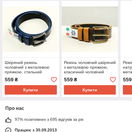
Шкіряний ремінь
Ремінь чоловічий шкіряний
Ремі
чоловічий з металевою
з металевою пряжкою,
нату
пряжкою, стильний
класичний чоловічий
мет
чоловічий ремінь чорний з
ремінь з натуральної
клас
559
559
559
₴
₴
синім швом
шкіри
шкір
Купити
Купити
Про нас
97% позитивних з 695 відгуків за рік
Працює з 30.09.2013