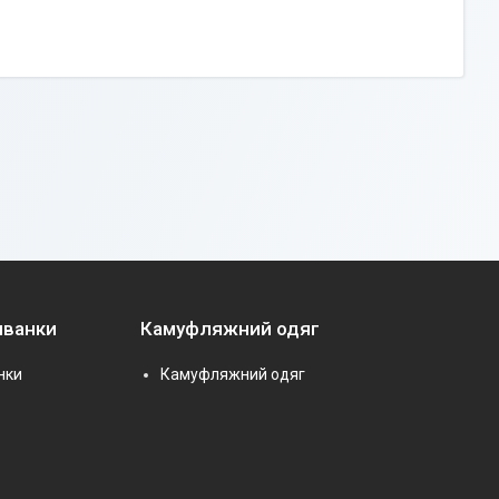
иванки
Камуфляжний одяг
нки
Камуфляжний одяг