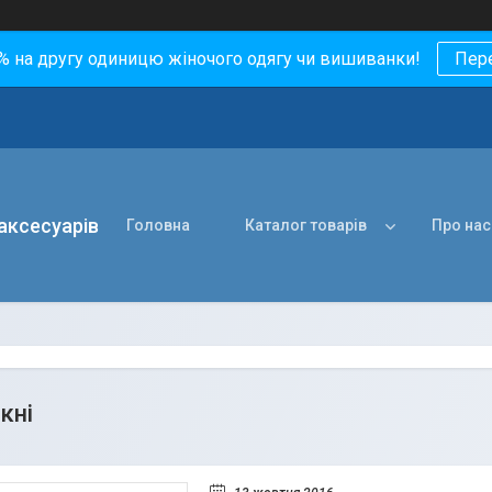
0% на другу одиницю жіночого одягу чи вишиванки!
Пер
 аксесуарів
Головна
Каталог товарів
Про нас
кні