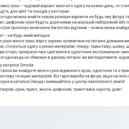
ажні сукні – чудовий варіант жіночого одягу на кожен день, то стил
дуть для свят та походів у ресторан.
огодні можна знайти зовсім розкішні варіанти на будь-яку фігуру та
ат, шифонові сукні будуть доречними на морській набережній або 
устрія пропонує величезне багатство відтінків – кожна жінка знайд
вгі – на будь-який випадок
о різні жіночі сукні, варто окремо зупинитися на питанні довжини 
я, стосується одягу з різних матеріалів: гіпюру, трикотажу, шовку, ш
оди історії, прекрасні пані одягалися в однотонне екстремальне «мі
огодні мода не обмежує в даному питанні: ви виглядатимете чудово як
і у каталозі Оmoda
алозі ви знайдете жіночі сукні відмінного крою, однотонні та з при
отажу та інших матеріалів. Всі гарні вироби на фігурі, міцні на знос і
сукні в каталозі Омода і залишайтесь у центрі захопленого уваги!
іпюрові, сукні, принт, жіночі, шифонові, трикотажні, короткі, довгі