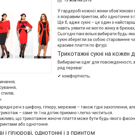
13 жовтня 2016
У гардеробі кожної жінки обов'язково 
з яскравим принтом, або однотонне з 
Ще б, адже сукні – це один з найстаріш
навіть уявити не могло жінку в брюках
Сьогодні пані вільні вибирати будь-як
сукні зберегли за собою старовинне ча
красиве плаття по фігурі.
Трикотажні сукні на кожен 
Вибираючи одяг для повсякденності, з
ряд переваг:
✔ комфортність;
инання;
сування;
стилів;
ь.
арядні речі з шифону, гіпюру, мережив – також гідні захоплення, 
 трикотаж – саме те. І на дотик приємно і легко чиститься.
жливо, що трикотажне жіноче плаття може бути будь-якого фасону
ринтами або однотонне.
 і гіпюрові, однотонні і з принтом