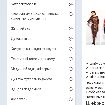
Каталог товарів
Класичні українські вишиванки
жіночі, чоловічі, дитячі
Жіночий одяг
Домашній одяг
Камуфляжний одяг та взуття
Текстильні товари для дому
✔ слабке зм
✔ легка пра
Медичний одяг, уніформа
✔ багатство 
✔ жіночніст
Дитяча футбольна форма
Звичайно, н
офісі. А ось
Ідеї для подарунків
Особливо ва
помітними п
Аксесуари
Шифонові