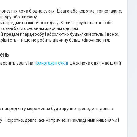
присутня хоча б одна сукня. Довге або коротке, трикотажне,
гіпюру або шифону.
их предметів жіночого одягу. Коли-то, суспільство собі
, і сукні були основним жіночим одягом.
ий предмет гардеробу і абсолютно будь-який стиль. І все ж,
рівність – ніщо не робить дівчину більш жіночною, ніж
день
верніть увагу на
трикотажні сукні
. Ця жіноча одяг має цілий
але навряд чи у мереживах буде зручно проводити день в
 – коротке, довге, асиметричне, з накладними кишенями і