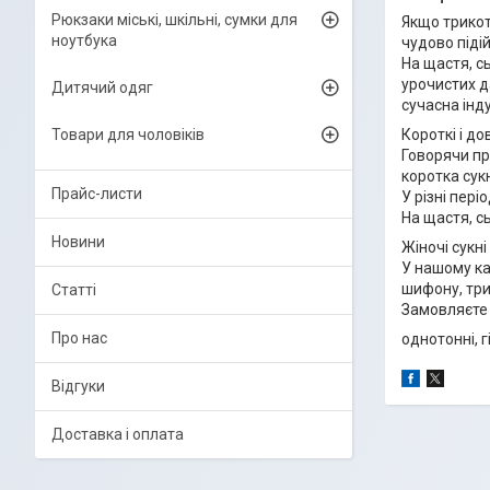
Рюкзаки міські, шкільні, сумки для
Якщо трикот
ноутбука
чудово підій
На щастя, сь
урочистих д
Дитячий одяг
сучасна інд
Товари для чоловіків
Короткі і до
Говорячи пр
коротка сукн
Прайс-листи
У різні пері
На щастя, сь
Новини
Жіночі сукн
У нашому кат
шифону, трик
Статті
Замовляєте 
Про нас
однотонні, г
Відгуки
Доставка і оплата