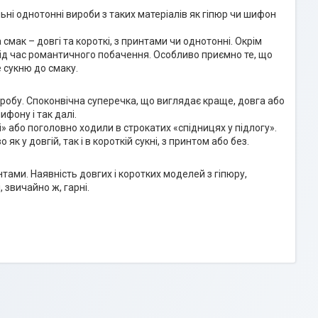
ьні однотонні вироби з таких матеріалів як гіпюр чи шифон
 смак – довгі та короткі, з принтами чи однотонні. Окрім
під час романтичного побачення. Особливо приємно те, що
е сукню до смаку.
виробу. Споконвічна суперечка, що виглядає краще, довга або
ифону і так далі.
ні» або поголовно ходили в строкатих «спідницях у підлогу».
 у довгій, так і в короткій сукні, з принтом або без.
нтами. Наявність довгих і коротких моделей з гіпюру,
, звичайно ж, гарні.