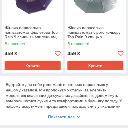
Жіноча парасолька-
Жіноча парасолька-
напівавтомат фіолетова Top
напівавтомат сірого кольору
Rain 9 спиць з напиленням,
Top Rain 9 спиць з
№777
напиленням, №777
В наявності
В наявності
459
459
₴
₴
Купити
Купити
Відкрийте для себе різноманіття жіночих парасольок у
нашому каталозі. Ми пропонуємо стильні та елегантні
моделі, від класичних до сучасних дизайнів, які допоможуть
вам залишатися сухими та комфортними в будь-яку погоду. У
нашому асортименті представлені парасольки з унікальними
принтами, однотонні варіанти, а також моделі з
Показати все
автоматичними та полуавтоматичними механізмами.
Кожна парасолька відрізняється надійністю та якістю, що