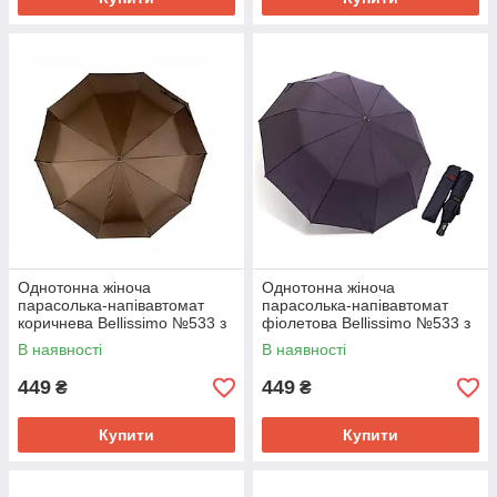
Однотонна жіноча
Однотонна жіноча
парасолька-напівавтомат
парасолька-напівавтомат
коричнева Bellissimo №533 з
фіолетова Bellissimo №533 з
10 спицями, антивітрова
10 спицями, антивітрова
В наявності
В наявності
система
система
449
449
₴
₴
Купити
Купити