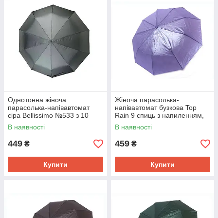
Однотонна жіноча
Жіноча парасолька-
парасолька-напівавтомат
напівавтомат бузкова Top
сіра Bellissimo №533 з 10
Rain 9 спиць з напиленням,
спицями, антивітрова
№777
В наявності
В наявності
система
449
459
₴
₴
Купити
Купити