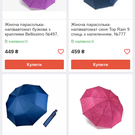
Жіноча парасолька-
Жіноча парасолька-
напівавтомат бузкова з
напівавтомат синя Top Rain 9
краплями Bellissimo №497,
спиць з напиленням, №777
10 спиць, антивітрова
В наявності
В наявності
система
449
459
₴
₴
Купити
Купити