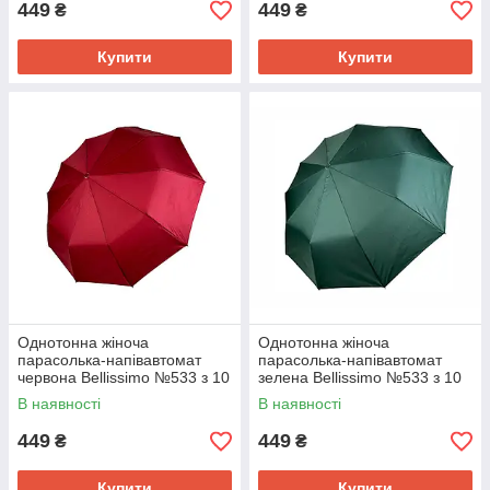
449
449
₴
₴
Купити
Купити
Однотонна жіноча
Однотонна жіноча
парасолька-напівавтомат
парасолька-напівавтомат
червона Bellissimo №533 з 10
зелена Bellissimo №533 з 10
спицями, антивітрова
спицями, антивітрова
В наявності
В наявності
система
система
449
449
₴
₴
Купити
Купити