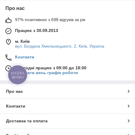
робить її не лише функціональним аксесуаром, але й
Про нас
стильним доповненням до вашого образу. Ми піклуємося про
деталі, тому наші парасольки оснащені міцними спицями та
антиветровими системами, які запобігають поломкам при
97% позитивних з 698 відгуків за рік
сильному вітрі. Ви знайдете моделі з зручними ручками та
Працює з 30.09.2013
легкими механізмами розкриття, що забезпечує комфорт і
простоту в користуванні.
м. Київ
Незалежно від того, чи шукаєте ви класичну чорну
вул. Богдана Хмельницького, 2, Київ, Україна
парасольку або яскравий аксесуар з оригінальним дизайном,
у нас є ідеальний варіант для вас. Наші парасольки
Контакти
допоможуть вам виглядати стильно та почуватися впевнено в
будь-яку погоду.
Сьогодні працює з 09:00 до 18:00
Показати весь графік роботи
КНОПКА
ЗВ'ЯЗКУ
Про нас
Контакти
Доставка та оплата