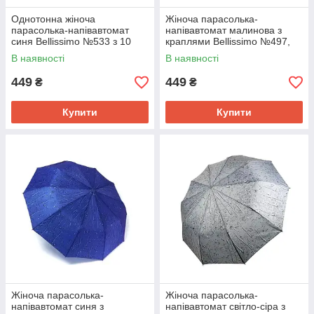
Однотонна жіноча
Жіноча парасолька-
парасолька-напівавтомат
напівавтомат малинова з
синя Bellissimo №533 з 10
краплями Bellissimo №497,
спицями, антивітрова
10 спиць, антивітрова
В наявності
В наявності
система
система
449
449
₴
₴
Купити
Купити
Жіноча парасолька-
Жіноча парасолька-
напівавтомат синя з
напівавтомат світло-сіра з