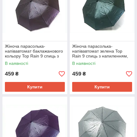
Жіноча парасолька-
Жіноча парасолька-
напівавтомат баклажанового
напівавтомат зелена Top
кольору Top Rain 9 спиць з
Rain 9 спиць з напиленням,
напиленням №777
№777
В наявності
В наявності
459
459
₴
₴
Купити
Купити