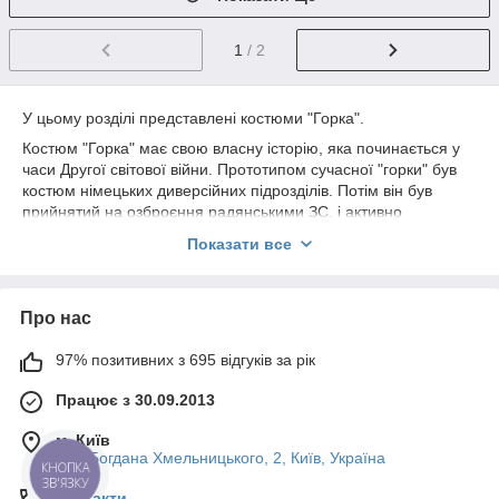
1
/ 2
У цьому розділі представлені костюми "Горка".
Костюм "Горка" має свою власну історію, яка починається у
часи Другої світової війни. Прототипом сучасної "горки" був
костюм німецьких диверсійних підрозділів. Потім він був
прийнятий на озброєння радянськими ЗС, і активно
модернізувався. Зараз існує безліч моделей цього костюма.
Показати все
На нашому сайті ви знайдете широкий вибір камуфляжних
костюмів від провідних виробників. Камуфляжні костюми
"Горка" - це ідеальне рішення для активного відпочинку і
Про нас
полювання.
Костюми виготовлені з міцного і дихаючого матеріалу, який
97% позитивних з 695 відгуків за рік
забезпечує комфорт і захист в будь-яких погодних умовах.
Вони мають спеціальні елементи, такі як капюшон, манжети і
Працює з 30.09.2013
застібки-блискавки, які дозволяють легко регулювати
м. Київ
температуру тіла і забезпечують свободу рухів.
вул. Богдана Хмельницького, 2, Київ, Україна
КНОПКА
Камуфляжні костюми "Горка" доступні в різних кольорах, щоб
ЗВ'ЯЗКУ
відповідати різним оточуючим умовам. Ви можете вибрати
Контакти