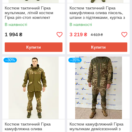
Костюм тактичний Гірка
Костюм тактичний Гірка
мультикам, літній костюм
камуфляжна олива піксель,
Гірка ріп-стоп комплект
штани з підтяжками, куртка з
куртка та штани
капюшоном, вітрозахисний
В наявності
В наявності
1 994
3 219
₴
₴
4 619 ₴
Купити
Купити
–30%
–35%
Костюм тактичний Гірка
Костюм камуфляжний Гірка
камуфляжна олива
мультикам демісезонний з