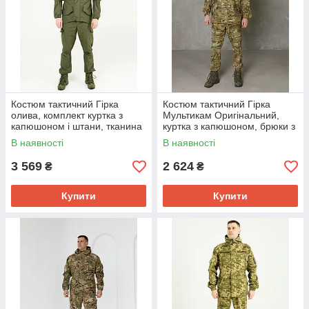
Костюм тактичний Гірка
Костюм тактичний Гірка
олива, комплект куртка з
Мультикам Оригінальний,
капюшоном і штани, тканина
куртка з капюшоном, брюки з
ріп-стоп
підтяжками, тканина ріп-стоп
В наявності
В наявності
водовідштовхувальна
3 569
2 624
₴
₴
Купити
Купити