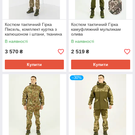
Костюм тактичний Гірка
Костюм тактичний Гірка
Піксель, комплект куртка з
камуфляжний мультикам
капюшоном і штани, тканина
олива
ріп-стоп
42/44,46/48,50/52,54/56,58/60
В наявності
В наявності
водовідштовхувальна
р-р
3 570
2 519
₴
₴
Купити
Купити
–30%