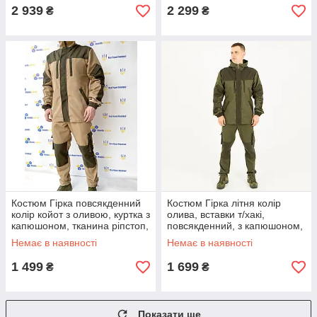
2 939
2 299
₴
₴
Костюм Гірка повсякденний
Костюм Гірка літня колір
колір койот з оливою, куртка з
олива, вставки т/хакі,
капюшоном, тканина ріпстоп,
повсякденний, з капюшоном,
46, 48, 50, 52, 54, 56, 58р-р.
тканина канвас,
Немає в наявності
Немає в наявності
46,48,50,52,54,56р.
1 499
1 699
₴
₴
Показати ще