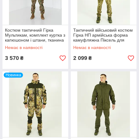
Костюм тактичний Гірка
Тактичний військовий костюм
Мультикам, комплект куртка з
Гірка НП армійська форма
капюшоном і штани, тканина
камуфляжна Піксель для
ріп-стоп
ВСУ куртка з капюшоном,
Немає в наявності
Немає в наявності
водовідштовхувальна
грета
3 570
2 099
₴
₴
Новинка