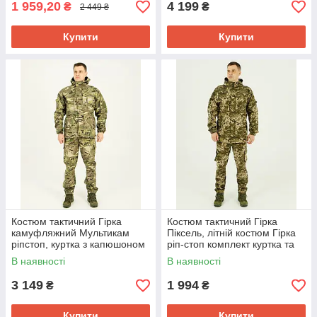
1 959,20
4 199
₴
₴
2 449 ₴
Купити
Купити
Костюм тактичний Гірка
Костюм тактичний Гірка
камуфляжний Мультикам
Піксель, літній костюм Гірка
ріпстоп, куртка з капюшоном
ріп-стоп комплект куртка та
44/46,48/50,52/54,56/58 р-р
штани
В наявності
В наявності
3 149
1 994
₴
₴
Купити
Купити