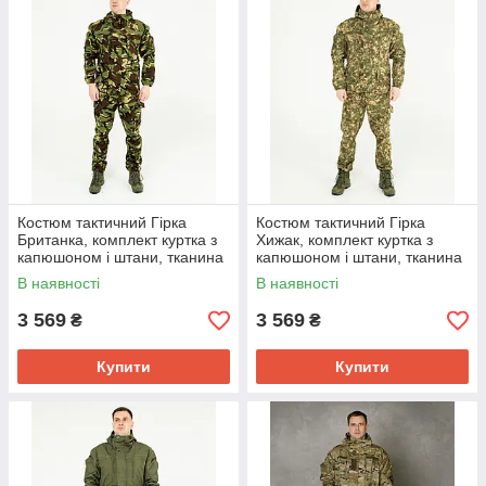
Костюм тактичний Гірка
Костюм тактичний Гірка
Британка, комплект куртка з
Хижак, комплект куртка з
капюшоном і штани, тканина
капюшоном і штани, тканина
ріп-стоп
саржа водовідштовхувальна
В наявності
В наявності
водовідштовхувальна
3 569
3 569
₴
₴
Купити
Купити