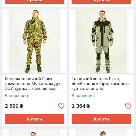
Костюм тактичний Гірка
Тактичний костюм Гірка,
камуфляжна Мультикам для
літній костюм Гірка комплект
ЗСУ, куртка з капюшоном,
куртка та штани,
штани з підтяжками, ріпстоп
комбінований ріп-стоп з
В наявності
В наявності
канвас
2 599
1 364
₴
₴
Купити
Купити