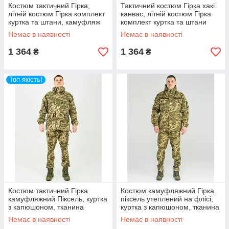
Костюм тактичний Гірка,
Тактичний костюм Гірка хакі
літній костюм Гірка комплект
канвас, літній костюм Гірка
куртка та штани, камуфляж
комплект куртка та штани
Кобра
Немає в наявності
Немає в наявності
1 364
1 364
₴
₴
Топ якість!
Костюм тактичний Гірка
Костюм камуфляжний Гірка
камуфляжний Піксель, куртка
піксель утеплений на флісі,
з капюшоном, тканина
куртка з капюшоном, тканина
ріпстоп
грета, 46,48,50,52,54,56,58р
Немає в наявності
Немає в наявності
44/46,48/50,52/54,56/58 р-р