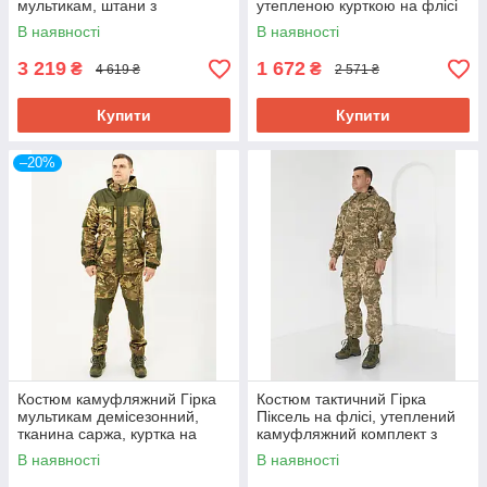
мультикам, штани з
утепленою курткою на флісі
підтяжками
46-56р-р
В наявності
В наявності
3 219
1 672
₴
₴
4 619 ₴
2 571 ₴
Купити
Купити
–20%
Костюм камуфляжний Гірка
Костюм тактичний Гірка
мультикам демісезонний,
Піксель на флісі, утеплений
тканина саржа, куртка на
камуфляжний комплект з
флісі 46-56р-р
водовідштовхувального ріп-
В наявності
В наявності
стопу