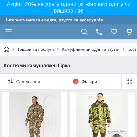
Акція! -20% на другу одиницю жіночого одягу чи
вишиванки!
Інтернет-магазин одягу, взуття та аксесуарів
Товари та послуги
Камуфляжний одяг та взуття
Кост
Костюми камуфляжні Гірка
Сортування
0
Фільтри