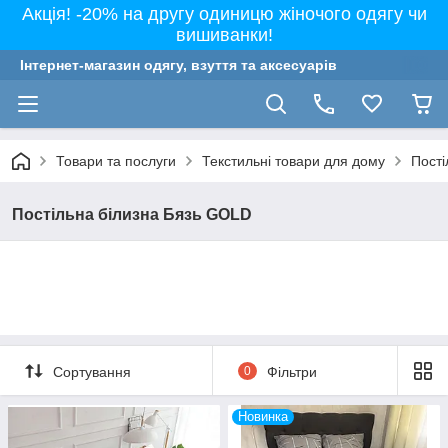
Акція! -20% на другу одиницю жіночого одягу чи
вишиванки!
Інтернет-магазин одягу, взуття та аксесуарів
Товари та послуги
Текстильні товари для дому
Пості
Постільна білизна Бязь GOLD
Сортування
0
Фільтри
Новинка