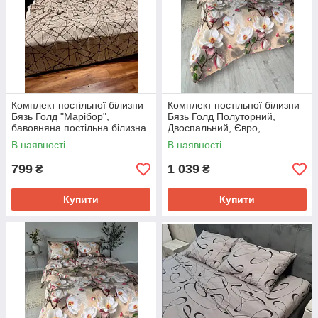
Комплект постільної білизни
Комплект постільної білизни
Бязь Голд "Марібор",
Бязь Голд Полуторний,
бавовняна постільна білизна
Двоспальний, Євро,
з принтом, Євро
Сімейний з принтом
В наявності
В наявності
Магнолія Євро
799
1 039
₴
₴
Купити
Купити