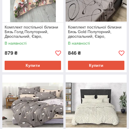
Комплект постільної білизни
Комплект постільної білизни
Бязь Голд Полуторний,
Бязь Gold Полуторний,
Двоспальний, Євро,
двоспальний, Євро,
Сімейний з принтом
Сім'я Петля серая
В наявності
В наявності
Магнолія
Двоспальний
879
846
₴
₴
Купити
Купити