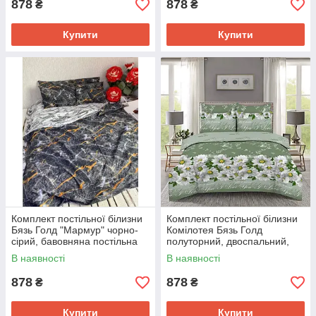
878
878
₴
₴
Купити
Купити
Комплект постільної білизни
Комплект постільної білизни
Бязь Голд "Мармур" чорно-
Комілотея Бязь Голд
сірий, бавовняна постільна
полуторний, двоспальний,
білизна з принтом
євро, сімейний
В наявності
В наявності
878
878
₴
₴
Купити
Купити