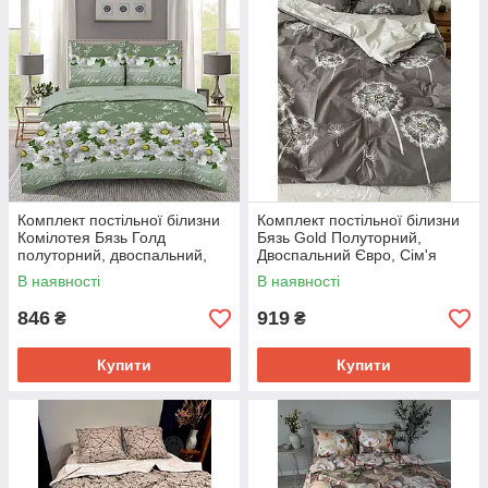
Комплект постільної білизни
Комплект постільної білизни
Комілотея Бязь Голд
Бязь Gold Полуторний,
полуторний, двоспальний,
Двоспальний Євро, Сім'я
євро, сімейний Двоспальний
Кульбаби бренд євро
В наявності
В наявності
846
919
₴
₴
Купити
Купити