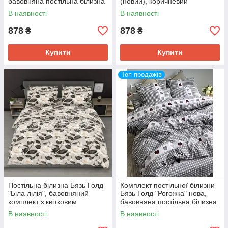
бавовняна постільна білизна
(новий), коричневий
з принтом, всі розміри
В наявності
В наявності
878
878
₴
₴
Купити
Купити
Топ продажів
Постільна білизна Бязь Голд
Комплект постільної білизни
"Біла лілія", бавовняний
Бязь Голд "Рогожка" нова,
комплект з квітковим
бавовняна постільна білизна
принтом, всі розміри
в клітинку
В наявності
В наявності