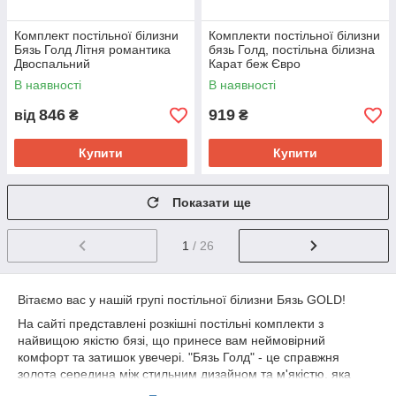
Комплект постільної білизни
Комплекти постільної білизни
Бязь Голд Літня романтика
бязь Голд, постільна білизна
Двоспальний
Карат беж Євро
В наявності
В наявності
846
919
від
₴
₴
Купити
Купити
Показати ще
1
/ 26
Вітаємо вас у нашій групі постільної білизни Бязь GOLD!
На сайті представлені розкішні постільні комплекти з
найвищою якістю бязі, що принесе вам неймовірний
комфорт та затишок увечері. "Бязь Голд" - це справжня
золота середина між стильним дизайном та м'якістю, яка
ніколи не втрачає свого чарівного вигляду.