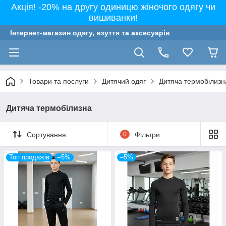
Акція! -20% на другу одиницю жіночого одягу чи
вишиванки!
Інтернет-магазин одягу, взуття та аксесуарів
Товари та послуги
Дитячий одяг
Дитяча термобілизн
Дитяча термобілизна
Сортування
0
Фільтри
Топ продажів
–5%
–5%