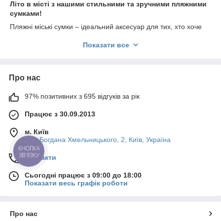
Літо в місті з нашими стильними та зручними пляжними
сумками!
Пляжні міські сумки – ідеальний аксесуар для тих, хто хоче
поєднати стиль і функціональність. Незалежно від того,
Показати все
плануєте ви провести день на пляжі, прогулятися
набережною або вирушити на пікнік у парку, наші сумки
стануть вашими незамінними супутниками.
Особливості наших пляжних міських сумок:
Про нас
Просторість та місткість
: Наші сумки легко
97% позитивних з 695 відгуків за рік
вміщують все необхідне – від рушників і купальників до
книг і сонцезахисних кремів.
Працює з 30.09.2013
Якісні матеріали
: Ми використовуємо тільки міцні та
м. Київ
легкі матеріали, які витримують вплив сонця, піску та
вул. Богдана Хмельницького, 2, Київ, Україна
води.
КНОПКА
Стильний дизайн
: Широкий вибір дизайнів і
ЗВ'ЯЗКУ
Контакти
кольорів дозволить вам підібрати сумку під будь-який
образ. Від яскравих та барвистих до стриманих та
Сьогодні працює з 09:00 до 18:00
елегантних варіантів.
Показати весь графік роботи
Зручність у використанні
: Великі ручки та безліч
кишень забезпечують максимальний комфорт і
Про нас
практичність.