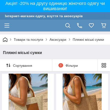
Акція! -20% на другу одиницю жіночого одягу чи
вишиванки!
Інтернет-магазин одягу, взуття та аксесуарів
Товари та послуги
Аксесуари
Пляжні міські сумки
Пляжні міські сумки
Сортування
0
Фільтри