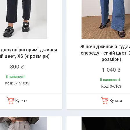
Жіночі джинси з ґудз
 двоколірні прямі джинси
спереду - синій цвет, 
ий цвет, XS (є розміри)
розміри)
800 ₴
1 040 ₴
В наявності
В наявності
3-151035
3-6163
Купити
Купити