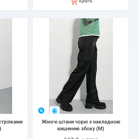
Купити
Залишився 31 день
–80%
стрілками
Жіночі штани чорні з накладною
)
кишенею збоку (M)