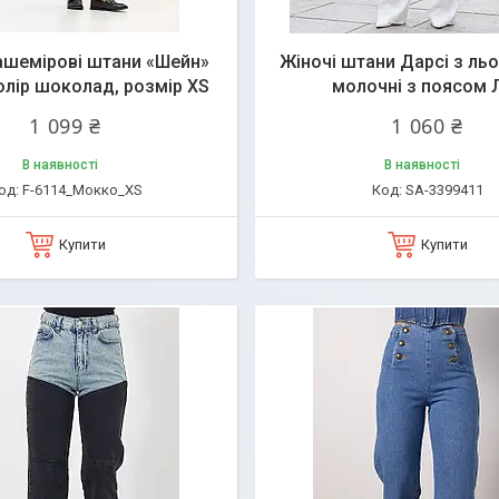
ашемірові штани «Шейн»
Жіночі штани Дарсі з льо
колір шоколад, розмір XS
молочні з поясом 
1 099 ₴
1 060 ₴
В наявності
В наявності
F-6114_Мокко_XS
SA-3399411
Купити
Купити