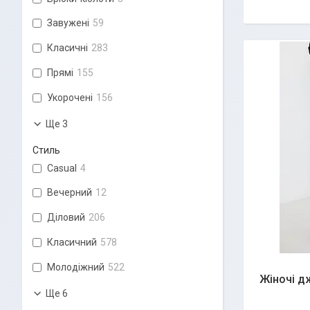
Завужені
59
Класичні
283
Прямі
155
Укорочені
156
Ще 3
Стиль
Casual
4
Вечерний
12
Діловий
206
Класичний
578
Молодіжний
522
Жіночі д
Ще 6