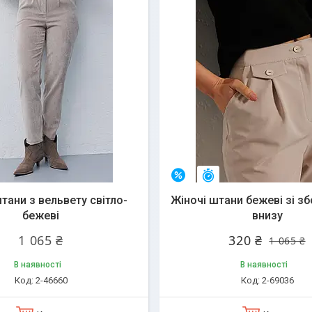
Залишився 1 день
–70%
тани з вельвету світло-
Жіночі штани бежеві зі з
бежеві
внизу
1 065 ₴
320 ₴
1 065 ₴
В наявності
В наявності
2-46660
2-69036