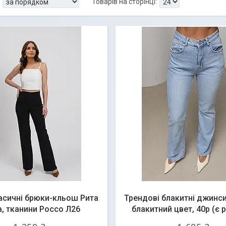
асичні брюки-кльош Рита
Трендові блакитні джинси 
, тканини Россо Л26
блакитний цвет, 40р (є 