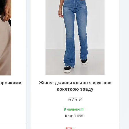
борочками
Жіночі джинси кльош з круглою
кокеткою ззаду
675 ₴
В наявності
3-0951