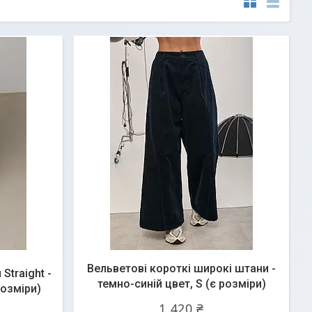
Вельветові короткі широкі штани -
Straight -
темно-синій цвет, S (є розміри)
розміри)
1 420 ₴