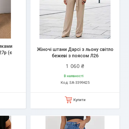
иками
Жіночі штани Дарсі з льону світло
27р (є
бежеві з поясом Л26
1 060 ₴
В наявності
SA-3399425
Купити