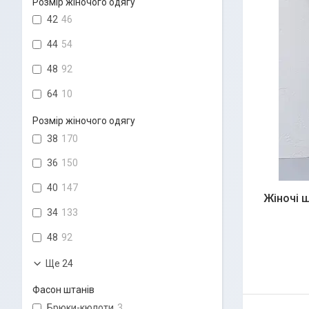
Розмір жіночого одягу
42
46
44
54
48
92
64
10
Розмір жіночого одягу
38
170
36
150
40
147
Жіночі ш
34
133
48
92
Ще 24
Фасон штанів
Брюки-кюлоти
3