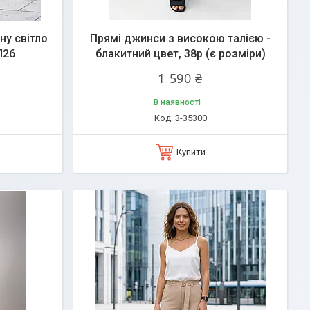
ну світло
Прямі джинси з високою талією -
Л26
блакитний цвет, 38р (є розміри)
1 590 ₴
В наявності
3-35300
Купити