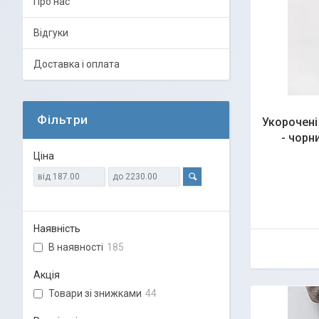
Про нас
Відгуки
Доставка і оплата
Фільтри
Укорочені
- чорн
Ціна
Наявність
В наявності
185
Акція
Товари зі знижками
44