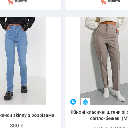
Купити
Купити
Залишився 21 день
–70%
Жіночі класичні штани зі 
жинси skinny з розрізами
світло-бежеві (M
800 ₴