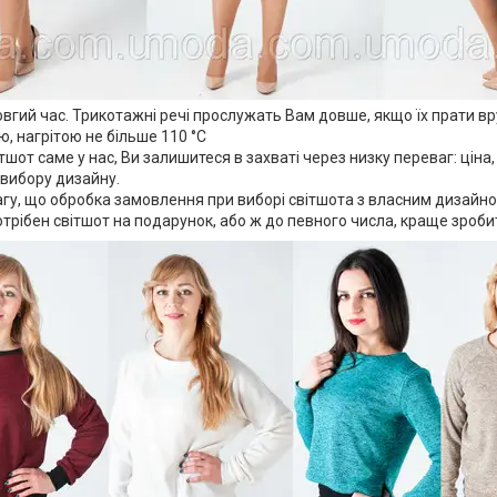
вгий час. Трикотажні речі прослужать Вам довше, якщо їх прати вр
ю, нагрітою не більше 110 °C
шот саме у нас, Ви залишитеся в захваті через низку переваг: ціна,
вибору дизайну.
агу, що обробка замовлення при виборі світшота з власним дизайно
трібен світшот на подарунок, або ж до певного числа, краще зроб