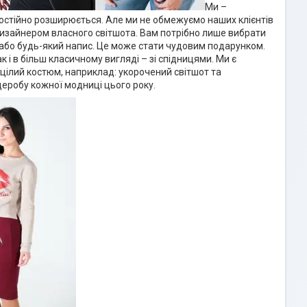
Ми –
 постійно розширюється. Але ми не обмежуємо наших клієнтів
изайнером власного світшота. Вам потрібно лише вибрати
 або будь-який напис. Це може стати чудовим подарунком.
к і в більш класичному вигляді – зі спідницями. Ми є
с цілий костюм, наприклад: укорочений світшот та
еробу кожної модниці цього року.