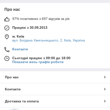
Рекомендуємо прати футболку в делікатному режимі або
руками при температурі води 30 градусів.
Про нас
У наших футболках Ви відчуватимете себе комфортно,
впевнено і модно. Оскільки ми використовуємо преміальні
97% позитивних з 697 відгуків за рік
тканини та завжди модні оригінальні малюнки (принти).
Працює з 30.09.2013
м. Київ
вул. Богдана Хмельницького, 2, Київ, Україна
Контакти
Сьогодні працює з 09:00 до 18:00
Показати весь графік роботи
Про нас
Контакти
Доставка та оплата