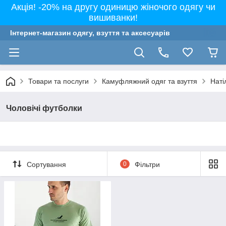
Акція! -20% на другу одиницю жіночого одягу чи
вишиванки!
Інтернет-магазин одягу, взуття та аксесуарів
Товари та послуги
Камуфляжний одяг та взуття
Наті
Чоловічі футболки
Сортування
0
Фільтри