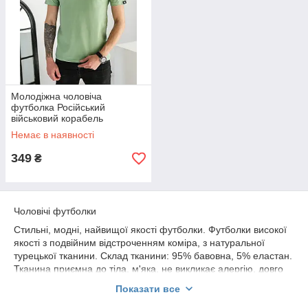
Молодіжна чоловіча
футболка Російський
військовий корабель
Немає в наявності
349
₴
Чоловічі футболки
Стильні, модні, найвищої якості футболки. Футболки високої
якості з подвійним відстроченням коміра, з натуральної
турецької тканини. Склад тканини: 95% бавовна, 5% еластан.
Тканина приємна до тіла, м'яка, не викликає алергію, довго
зберігає первісну форму, не витягується. При правильному
Показати все
догляді футболки зберігають форму, принти не линяють.