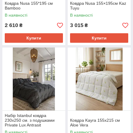
Ковдра Nusa 155*195 см
Ковдра Nusa 155×195см Kaz
Bamboo
Tuyu
В наявності
В наявності
2 610
3 015
₴
₴
Купити
Купити
Набір Istanbul ковдра
230х250 см. з подушками
Ковдра Kayra 155x215 см
Private Lux Antrasit
Aloe Vera
В наявності
В наявності