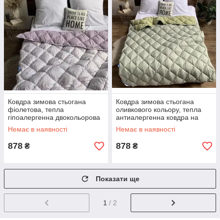
Ковдра зимова стьогана
Ковдра зимова стьогана
фіолетова, тепла
оливкового кольору, тепла
гіпоалергенна двокольорова
антиалергенна ковдра на
ковдра на холлофайбері
холлофайбері
Немає в наявності
Немає в наявності
878
878
₴
₴
Показати ще
1
/ 2