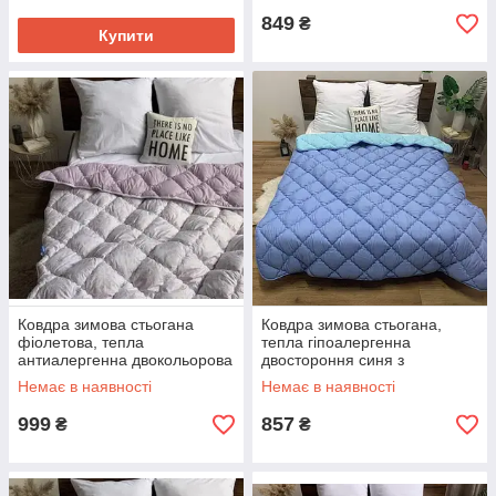
849
₴
Купити
Ковдра зимова стьогана
Ковдра зимова стьогана,
фіолетова, тепла
тепла гіпоалергенна
антиалергенна двокольорова
двостороння синя з
ковдра на холлофайбері
блакитною ковдрою з
Немає в наявності
Немає в наявності
Євро
холлофайбером Двоспальна
999
857
₴
₴