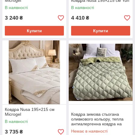
Microgel
Ковдра Nusa 195×215 см Yun
В наявності
В наявності
3 240
4 410
₴
₴
Купити
Купити
Ковдра Nusa 195×215 см
Microgel
Ковдра зимова стьогана
оливкового кольору, тепла
В наявності
антиалергенна ковдра на
холлофайбері Двоспальна
3 735
Немає в наявності
₴