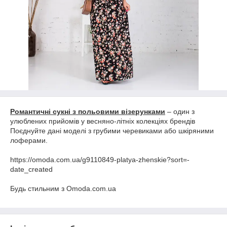
Романтичні сукні з польовими візерунками
– один з
улюблених прийомів у весняно-літніх колекціях брендів
Поєднуйте дані моделі з грубими черевиками або шкіряними
лоферами.
https://omoda.com.ua/g9110849-platya-zhenskie?sort=-
date_created
Будь стильним з Omoda.com.ua