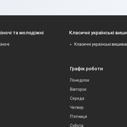
іночі та молодіжні
Класичні українські виш
іночі
Класичні українські вишива
Графік роботи
Понеділок
Вівторок
Середа
Четвер
Пʼятниця
Субота