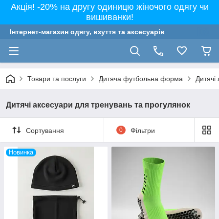
Акція! -20% на другу одиницю жіночого одягу чи
вишиванки!
Інтернет-магазин одягу, взуття та аксесуарів
Товари та послуги
Дитяча футбольна форма
Дитячі
Дитячі аксесуари для тренувань та прогулянок
Сортування
0
Фільтри
Новинка