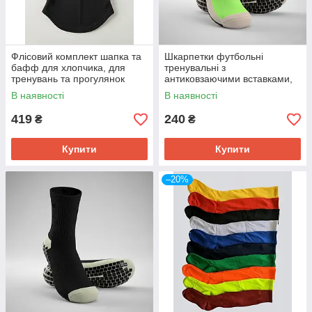
Флісовий комплект шапка та
Шкарпетки футбольні
бафф для хлопчика, для
тренувальні з
тренувань та прогулянок
антиковзаючими вставками,
салатові (є різні кольори)
В наявності
В наявності
419
240
₴
₴
Купити
Купити
–20%