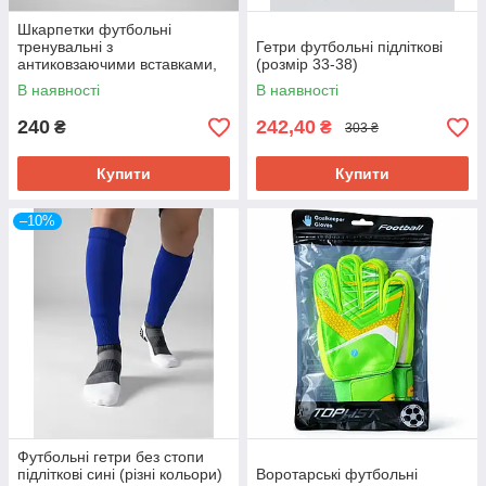
Шкарпетки футбольні
тренувальні з
Гетри футбольні підліткові
антиковзаючими вставками,
(розмір 33-38)
чорні
В наявності
В наявності
240
242,40
₴
₴
303 ₴
Купити
Купити
–10%
Футбольні гетри без стопи
підліткові сині (різні кольори)
Воротарські футбольні