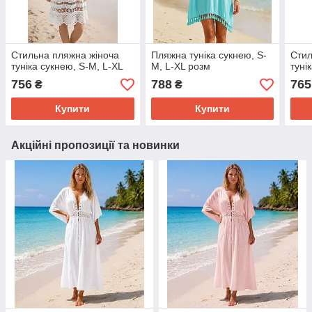
Стильна пляжна жіноча
Пляжна туніка сукнею, S-
Стил
туніка сукнею, S-M, L-XL
M, L-XL розм
туні
756
788
765
₴
₴
Купити
Купити
Акційні пропозиції та новинки