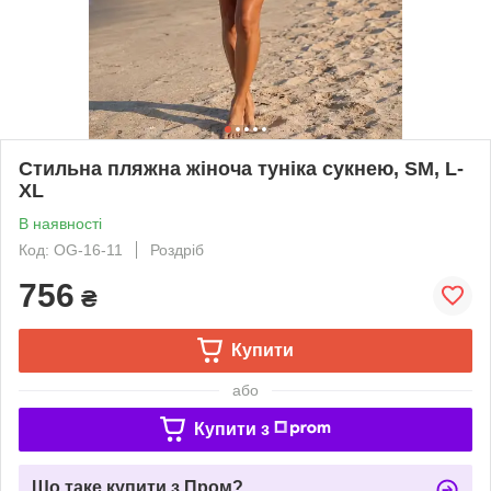
Стильна пляжна жіноча туніка сукнею, SM, L-
XL
В наявності
Код: OG-16-11
Роздріб
756
₴
Купити
або
Купити з
Що таке купити з Пром?