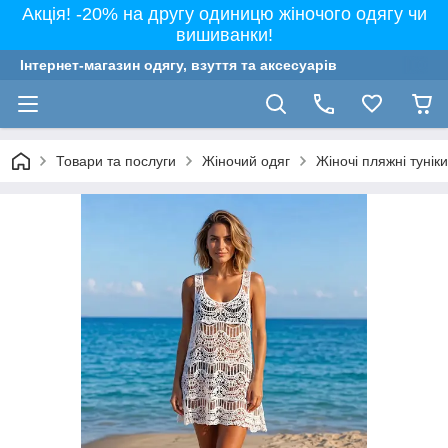
Акція! -20% на другу одиницю жіночого одягу чи
вишиванки!
Інтернет-магазин одягу, взуття та аксесуарів
Товари та послуги
Жіночий одяг
Жіночі пляжні тунік