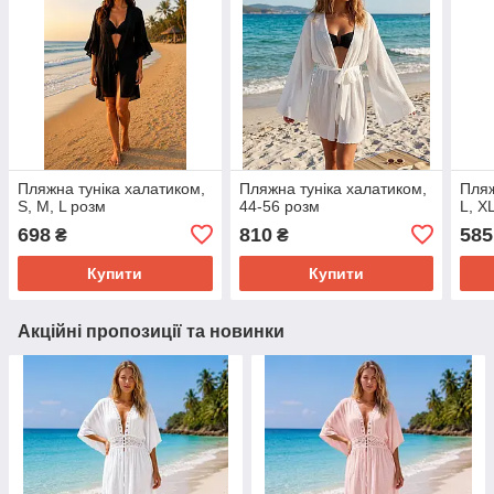
Пляжна туніка халатиком,
Пляжна туніка халатиком,
Пляж
S, M, L розм
44-56 розм
L, X
698
810
585
₴
₴
Купити
Купити
Акційні пропозиції та новинки