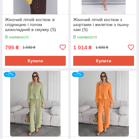
Жіночий літній костюм зі
Жіночий літній костюм з
спідницею і топом
шортами і жилетом з льону
шоколадний в смужку (S)
хакі (S)
В наявності
В наявності
795
1 014
₴
₴
1 590 ₴
1 690 ₴
Купити
Купити
–7%
–7%