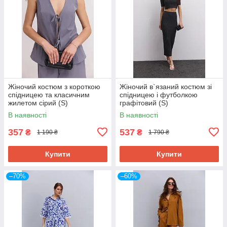
Жіночий костюм з короткою
Жіночий в`язаний костюм зі
спідницею та класичним
спідницею і футболкою
жилетом сірий (S)
графітовий (S)
В наявності
В наявності
357
537
₴
₴
1 190 ₴
1 790 ₴
Купити
Купити
–70%
–60%