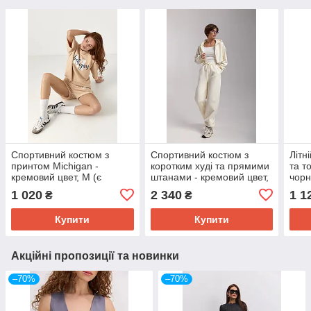
Спортивний костюм з
Спортивний костюм з
Літн
принтом Michigan -
коротким худі та прямими
та т
кремовий цвет, M (є
штанами - кремовий цвет,
чорн
розміри)
M (є розміри)
розм
1 020
2 340
1 1
₴
₴
Купити
Купити
Акційні пропозиції та новинки
–70%
–70%