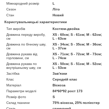
Міжнародний розмір
L
Сезон
Літо
Стан
Новий
Користувальницькі характеристики
Тип виробів
Костюм-двойка
Довжина переду виробу,
XS - 60см; S - 61см; M - 62см;
см
L - 63см
Довжина по бічному шву,
XS - 34см; S - 35см; M - 36см;
см
L - 37см
Довжина рукава від
XS - 71см; S - 72см; M - 73см;
горловини, см
L - 74см
Довжина рукава по
XS - 50см; S - 51см; M - 52см;
внутрішньому шву, см
L - 53см
Застібка
Зав'язки
Клас
Середній клас
Матеріал
Віскоза
Параметри моделі
84*60*92 рост 173
Розмір фото
S
Склад тканини
75% віскоза, 25% поліестер
Стиль
гламурний