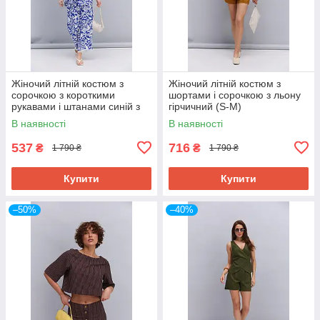
Жіночий літній костюм з
Жіночий літній костюм з
сорочкою з короткими
шортами і сорочкою з льону
рукавами і штанами синій з
гірчичний (S-M)
абстракцією (S-M)
В наявності
В наявності
537
716
₴
₴
1 790 ₴
1 790 ₴
Купити
Купити
–50%
–40%