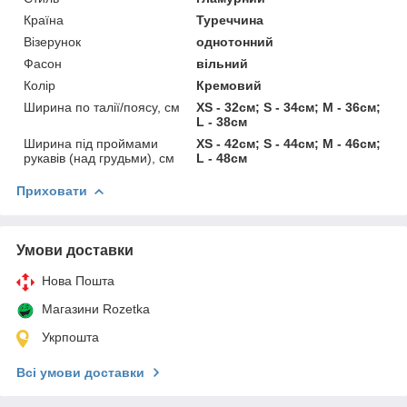
Країна
Туреччина
Візерунок
однотонний
Фасон
вільний
Колір
Кремовий
Ширина по талії/поясу, см
XS - 32см; S - 34см; M - 36см;
L - 38см
Ширина під проймами
XS - 42см; S - 44см; M - 46см;
рукавів (над грудьми), см
L - 48см
Приховати
Умови доставки
Нова Пошта
Магазини Rozetka
Укрпошта
Всі умови доставки